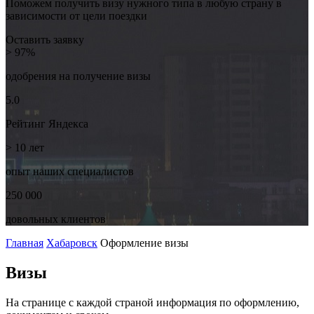
Поможем получить визу нужного типа в любую страну в
зависимости от цели поездки
Оставить заявку
> 97%
одобрения на
получение визы
5.0
Рейтинг
Яндекса
> 10
лет
опыт наших
специалистов
250 000
довольных
клиентов
Главная
Хабаровск
Оформление визы
Визы
На странице с каждой страной информация по оформлению,