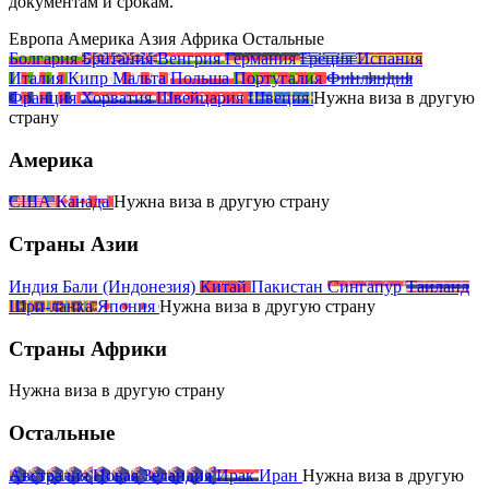
документам и срокам.
Европа
Америка
Азия
Африка
Остальные
Болгария
Британия
Венгрия
Германия
Греция
Испания
Италия
Кипр
Мальта
Польша
Португалия
Финляндия
Франция
Хорватия
Швейцария
Швеция
Нужна виза
в другую
страну
Америка
США
Канада
Нужна виза
в другую
страну
Страны Азии
Индия
Бали (Индонезия)
Китай
Пакистан
Сингапур
Таиланд
Шри-ланка
Япония
Нужна виза
в другую
страну
Страны Африки
Нужна виза
в другую
страну
Остальные
Австралия
Новая Зеландия
Ирак
Иран
Нужна виза
в другую