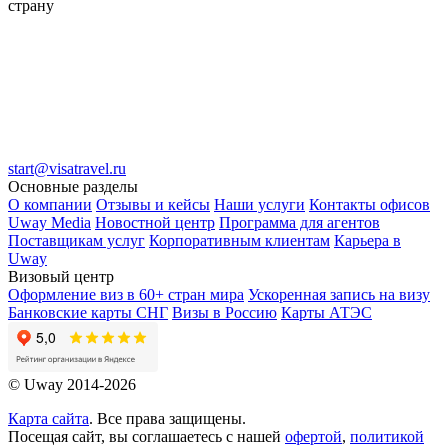
страну
start@visatravel.ru
Основные разделы
О компании
Отзывы и кейсы
Наши услуги
Контакты офисов
Uway Media
Новостной центр
Программа для агентов
Поставщикам услуг
Корпоративным клиентам
Карьера в
Uway
Визовый центр
Оформление виз в 60+ стран мира
Ускоренная запись на визу
Банковские карты СНГ
Визы в Россию
Карты АТЭС
© Uway 2014-2026
Карта сайта
. Все права защищены.
Посещая сайт, вы соглашаетесь с нашей
офертой
,
политикой