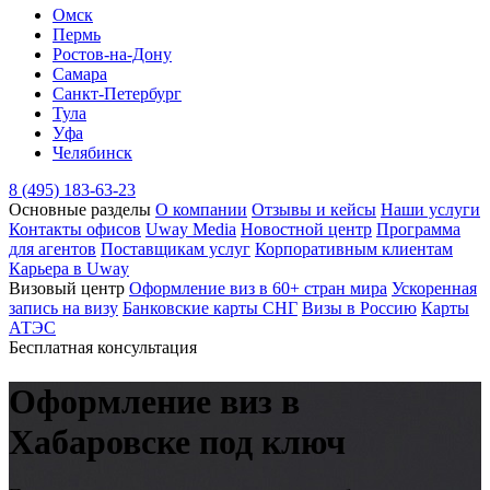
Омск
Пермь
Ростов-на-Дону
Самара
Санкт-Петербург
Тула
Уфа
Челябинск
8 (495) 183-63-23
Основные разделы
О компании
Отзывы и кейсы
Наши услуги
Контакты офисов
Uway Media
Новостной центр
Программа
для агентов
Поставщикам услуг
Корпоративным клиентам
Карьера в Uway
Визовый центр
Оформление виз в 60+ стран мира
Ускоренная
запись на визу
Банковские карты СНГ
Визы в Россию
Карты
АТЭС
Бесплатная консультация
Оформление виз
в
Хабаровске под ключ