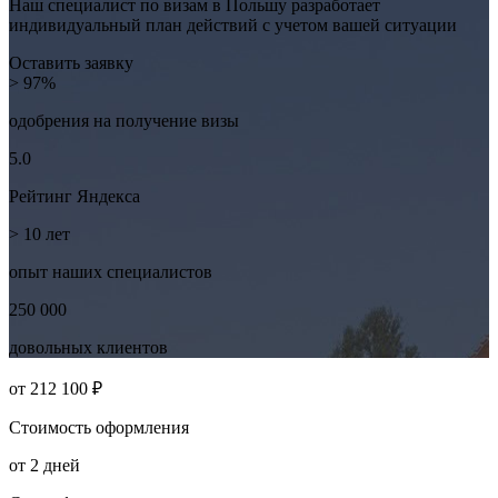
Наш специалист по визам в Польшу разработает
индивидуальный план действий с учетом вашей ситуации
Оставить заявку
> 97%
одобрения на
получение визы
5.0
Рейтинг
Яндекса
> 10
лет
опыт наших
специалистов
250 000
довольных
клиентов
от
212 100 ₽
Стоимость
оформления
от
2
дней