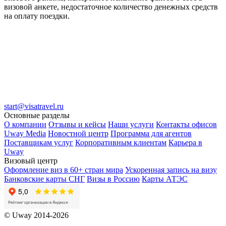
визовой анкете, недостаточное количество денежных средств
на оплату поездки.
start@visatravel.ru
Основные разделы
О компании
Отзывы и кейсы
Наши услуги
Контакты офисов
Uway Media
Новостной центр
Программа для агентов
Поставщикам услуг
Корпоративным клиентам
Карьера в
Uway
Визовый центр
Оформление виз в 60+ стран мира
Ускоренная запись на визу
Банковские карты СНГ
Визы в Россию
Карты АТЭС
© Uway 2014-2026