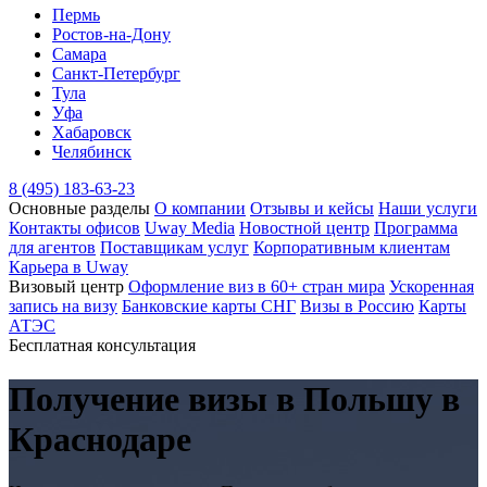
Пермь
Ростов-на-Дону
Самара
Санкт-Петербург
Тула
Уфа
Хабаровск
Челябинск
8 (495) 183-63-23
Основные разделы
О компании
Отзывы и кейсы
Наши услуги
Контакты офисов
Uway Media
Новостной центр
Программа
для агентов
Поставщикам услуг
Корпоративным клиентам
Карьера в Uway
Визовый центр
Оформление виз в 60+ стран мира
Ускоренная
запись на визу
Банковские карты СНГ
Визы в Россию
Карты
АТЭС
Бесплатная консультация
Получение визы
в Польшу
в
Краснодаре