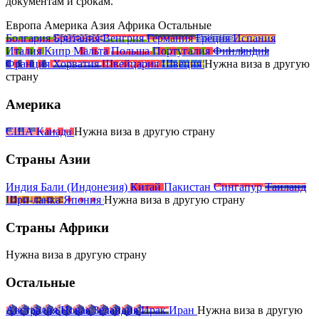
документам и срокам.
Европа
Америка
Азия
Африка
Остальные
Болгария
Британия
Венгрия
Германия
Греция
Испания
Италия
Кипр
Мальта
Польша
Португалия
Финляндия
Франция
Хорватия
Швейцария
Швеция
Нужна виза
в другую
страну
Америка
США
Канада
Нужна виза
в другую
страну
Страны Азии
Индия
Бали (Индонезия)
Китай
Пакистан
Сингапур
Таиланд
Шри-ланка
Япония
Нужна виза
в другую
страну
Страны Африки
Нужна виза
в другую
страну
Остальные
Австралия
Новая Зеландия
Ирак
Иран
Нужна виза
в другую