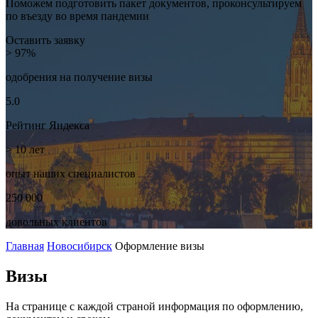
Поможем подготовить пакет документов, проконсультируем
по въезду во время пандемии
Оставить заявку
> 97%
одобрения на
получение визы
5.0
Рейтинг
Яндекса
> 10
лет
опыт наших
специалистов
250 000
довольных
клиентов
Главная
Новосибирск
Оформление визы
Визы
На странице с каждой страной информация по оформлению,