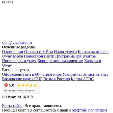
страну
start@visatravel.ru
Основные разделы
О компании
Отзывы и кейсы
Наши услуги
Контакты офисов
Uway Media
Новостной центр
Программа для агентов
Поставщикам услуг
Корпоративным клиентам
Карьера в
Uway
Визовый центр
Оформление виз в 60+ стран мира
Ускоренная запись на визу
Банковские карты СНГ
Визы в Россию
Карты АТЭС
© Uway 2014-2026
Карта сайта
. Все права защищены.
Посещая сайт, вы соглашаетесь с нашей
офертой
,
политикой