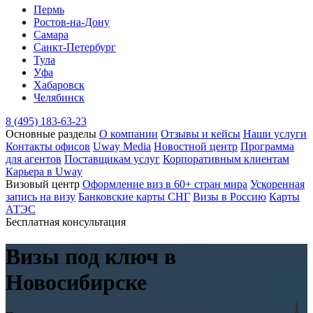
Пермь
Ростов-на-Дону
Самара
Санкт-Петербург
Тула
Уфа
Хабаровск
Челябинск
8 (495) 183-63-23
Основные разделы
О компании
Отзывы и кейсы
Наши услуги
Контакты офисов
Uway Media
Новостной центр
Программа
для агентов
Поставщикам услуг
Корпоративным клиентам
Карьера в Uway
Визовый центр
Оформление виз в 60+ стран мира
Ускоренная
запись на визу
Банковские карты СНГ
Визы в Россию
Карты
АТЭС
Бесплатная консультация
Визы под ключ в
Новосибирске