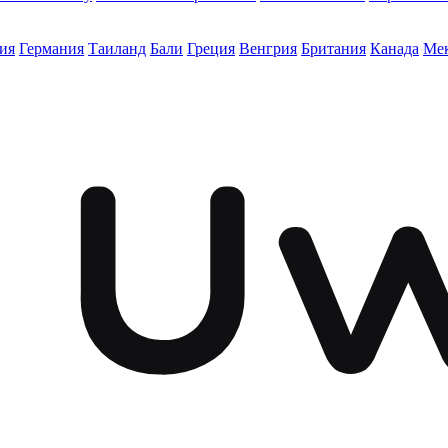
ия
Германия
Таиланд
Бали
Греция
Венгрия
Британия
Канада
Ме