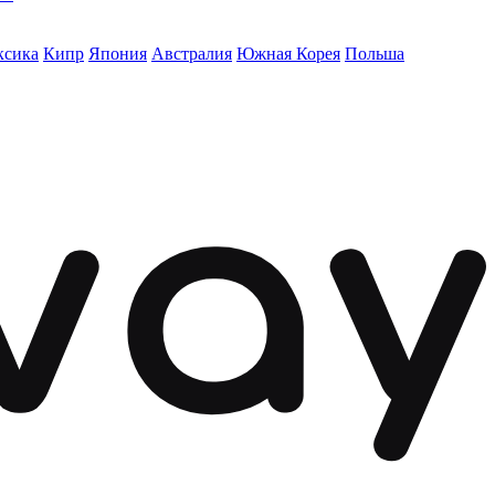
ксика
Кипр
Япония
Австралия
Южная Корея
Польша