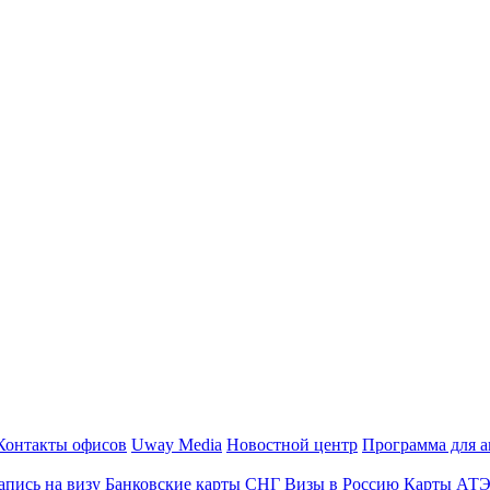
Контакты офисов
Uway Media
Новостной центр
Программа для а
апись на визу
Банковские карты СНГ
Визы в Россию
Карты АТ