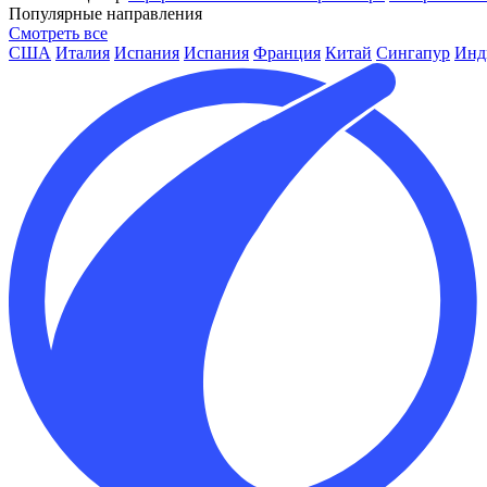
Популярные направления
Смотреть все
США
Италия
Испания
Испания
Франция
Китай
Сингапур
Инд