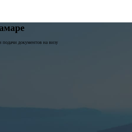
амаре
 подачи документов на визу