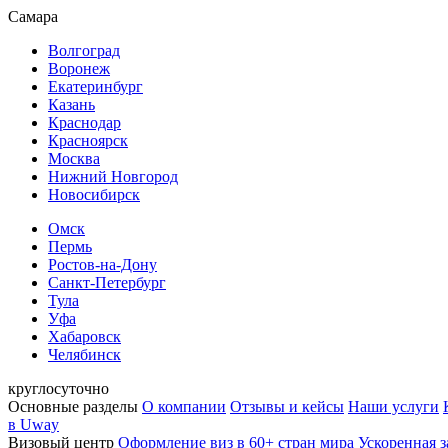
Самара
Волгоград
Воронеж
Екатеринбург
Казань
Краснодар
Красноярск
Москва
Нижний Новгород
Новосибирск
Омск
Пермь
Ростов-на-Дону
Санкт-Петербург
Тула
Уфа
Хабаровск
Челябинск
круглосуточно
Основные разделы
О компании
Отзывы и кейсы
Наши услуги
в Uway
Визовый центр
Оформление виз в 60+ стран мира
Ускоренная з