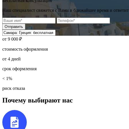
Бесплатная консультация
Наш специалист свяжется с Вами в ближайшее время и ответит
Отправить
от
9 000 ₽
стоимость оформления
от
4
дней
срок оформления
< 1%
риск отказа
Почему выбирают нас