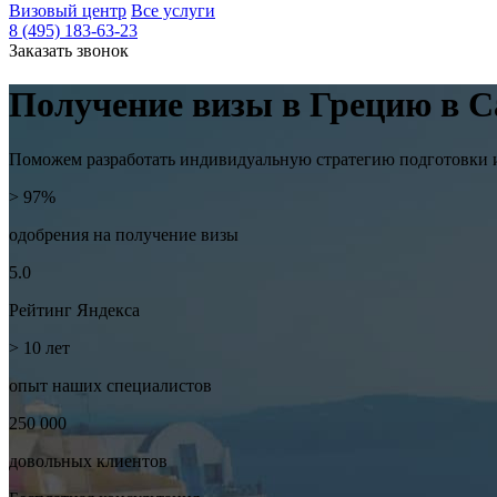
Визовый центр
Все услуги
8 (495) 183-63-23
Заказать звонок
Получение визы
в Грецию
в С
Поможем разработать индивидуальную стратегию подготовки и
> 97%
одобрения на
получение визы
5.0
Рейтинг
Яндекса
> 10
лет
опыт наших
специалистов
250 000
довольных
клиентов