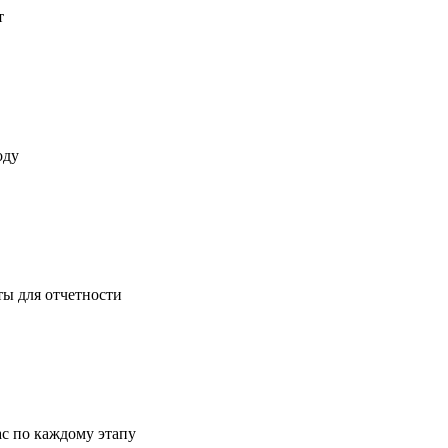
т
оду
ты для отчетности
ас по каждому этапу