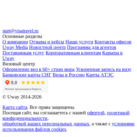
start@visatravel.ru
Основные разделы
О компании
Отзывы и кейсы
Наши услуги
Контакты офисов
Uway Media
Новостной центр
Программа для агентов
Поставщикам услуг
Корпоративным клиентам
Карьера в
Uway
Визовый центр
Оформление виз в 60+ стран мира
Ускоренная запись на визу
Банковские карты СНГ
Визы в Россию
Карты АТЭС
© Uway 2014-2026
Карта сайта
. Все права защищены.
Посещая сайт, вы соглашаетесь с нашей
офертой
,
политикой
конфиденциальности
,
обработкой ваших персональных данных
, а также с
условиями
использования файлов cookies
.