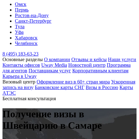
Омск
Пермь
Ростов-на-Дону
Санкт-Петербург
Тула
Уфа
Хабаровск
Челябинск
8 (495) 183-63-23
Основные разделы
О компании
Отзывы и кейсы
Наши услуги
Контакты офисов
Uway Media
Новостной центр
Программа
для агентов
Поставщикам услуг
Корпоративным клиентам
Карьера в Uway
Визовый центр
Оформление виз в 60+ стран мира
Ускоренная
запись на визу
Банковские карты СНГ
Визы в Россию
Карты
АТЭС
Бесплатная консультация
Получение визы
в
Швейцарию
в Самаре