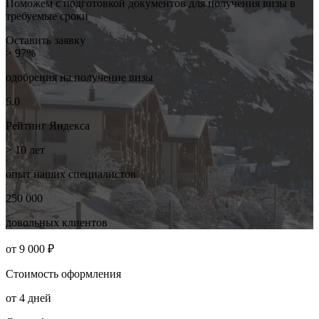
Поможем с подготовкой документов для получения визы в
требуемые сроки
Оставить заявку
> 97%
одобрения на
получение визы
5.0
Рейтинг
Яндекса
> 10
лет
опыт наших
специалистов
250 000
довольных
клиентов
от
9 000 ₽
Стоимость
оформления
от
4
дней