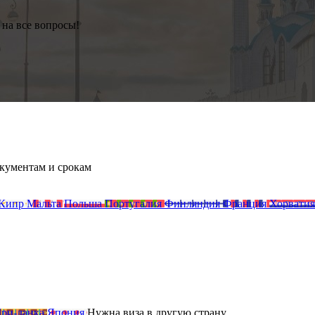
 на все вопросы!
кументам и срокам
Кипр
Мальта
Польша
Португалия
Финляндия
Франция
Хорватия
ри-ланка
Япония
Нужна виза
в другую
страну