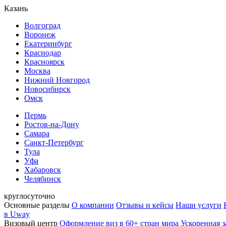
Казань
Волгоград
Воронеж
Екатеринбург
Краснодар
Красноярск
Москва
Нижний Новгород
Новосибирск
Омск
Пермь
Ростов-на-Дону
Самара
Санкт-Петербург
Тула
Уфа
Хабаровск
Челябинск
круглосуточно
Основные разделы
О компании
Отзывы и кейсы
Наши услуги
в Uway
Визовый центр
Оформление виз в 60+ стран мира
Ускоренная з