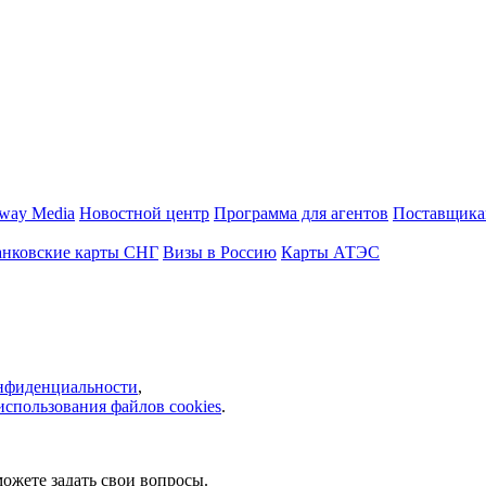
way Media
Новостной центр
Программа для агентов
Поставщика
анковские карты СНГ
Визы в Россию
Карты АТЭС
нфиденциальности
,
использования файлов cookies
.
ожете задать свои вопросы.