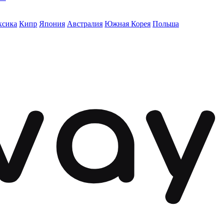
ксика
Кипр
Япония
Австралия
Южная Корея
Польша