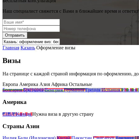
Бесплатная консультация
Наш специалист свяжется с Вами в ближайшее время и ответит
Отправить
Главная
Казань
Оформление визы
Визы
На странице с каждой страной информация
по оформлению, до
Европа
Америка
Азия
Африка
Остальные
Болгария
Британия
Венгрия
Германия
Греция
Испания
Италия
Америка
США
Канада
Нужна виза
в другую
страну
Страны Азии
Индия
Бали (Индонезия)
Китай
Пакистан
Сингапур
Таиланд
Ш