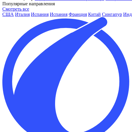
Популярные направления
Смотреть все
США
Италия
Испания
Испания
Франция
Китай
Сингапур
Инд