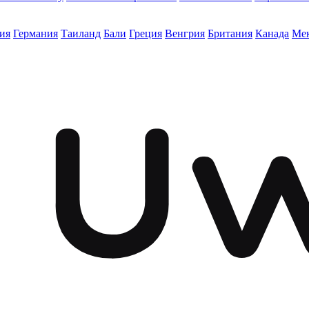
ия
Германия
Таиланд
Бали
Греция
Венгрия
Британия
Канада
Ме