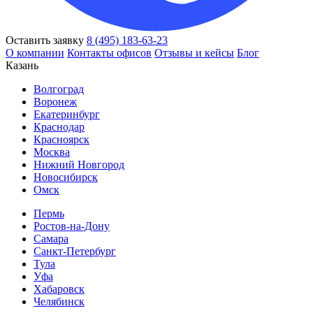
Оставить заявку
8 (495) 183-63-23
О компании
Контакты офисов
Отзывы и кейсы
Блог
Казань
Волгоград
Воронеж
Екатеринбург
Краснодар
Красноярск
Москва
Нижний Новгород
Новосибирск
Омск
Пермь
Ростов-на-Дону
Самара
Санкт-Петербург
Тула
Уфа
Хабаровск
Челябинск