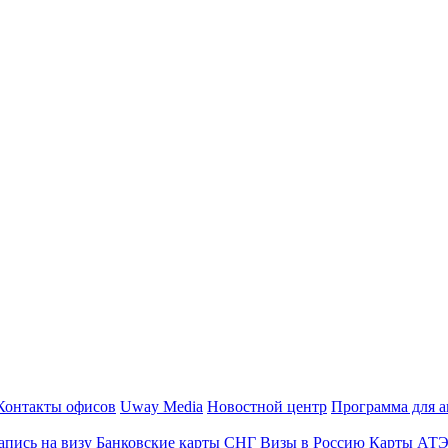
Контакты офисов
Uway Media
Новостной центр
Программа для а
апись на визу
Банковские карты СНГ
Визы в Россию
Карты АТ