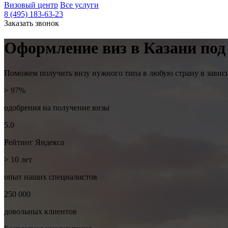
Визовый центр
Все услуги
8 (495) 183-63-23
Заказать звонок
Оформление виз
в Казани под
Поможем получить визу нужного типа в любую страну в завис
> 97%
одобрения на
получение визы
5.0
Рейтинг
Яндекса
> 10
лет
опыт наших
специалистов
250 000
довольных
клиентов