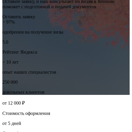
Оставьте заявку, и наш консультант по визам в Японию
поможет с подготовкой и подачей документов
Оставить заявку
> 97%
одобрения на
получение визы
5.0
Рейтинг
Яндекса
> 10
лет
опыт наших
специалистов
250 000
довольных
клиентов
от
12 000 ₽
Стоимость
оформления
от
5
дней