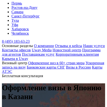
Пермь
Ростов-на-Дону
Самара
Санкт-Петербург
Тула
Уфа
Хабаровск
Челябинск
8 (495) 183-63-23
Основные разделы
О компании
Отзывы и кейсы
Наши услуги
Контакты офисов
Uway Media
Новостной центр
Программа
для агентов
Поставщикам услуг
Корпоративным клиентам
Карьера в Uway
Визовый центр
Оформление виз в 60+ стран мира
Ускоренная
запись на визу
Банковские карты СНГ
Визы в Россию
Карты
АТЭС
Бесплатная консультация
Оформление визы
в Японию
в Казани