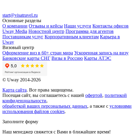
start@visatravel.ru
Основные разделы
О компании
Отзывы и кейсы
Наши услуги
Контакты офисов
Uway Media
Новостной центр
Программа для агентов
Поставщикам услуг
Корпоративным клиентам
Карьера в
Uway
Визовый центр
Оформление виз в 60+ стран мира
Ускоренная запись на визу
Банковские карты СНГ
Визы в Россию
Карты АТЭС
© Uway 2014-2026
Карта сайта
. Все права защищены.
Посещая сайт, вы соглашаетесь с нашей
офертой
,
политикой
конфиденциальности
,
обработкой ваших персональных данных
, а также с
условиями
использования файлов cookies
.
Заполните форму
Наш менеджер свяжется с Вами в ближайшее время!