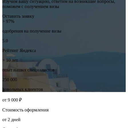
Изучим вашу ситуацию, ответим на возникшие вопросы,
поможем с получением визы
Оставить заявку
> 97%
одобрения на
получение визы
5.0
Рейтинг
Яндекса
> 10
лет
опыт наших
специалистов
250 000
довольных
клиентов
от
9 000 ₽
Стоимость
оформления
от
2
дней