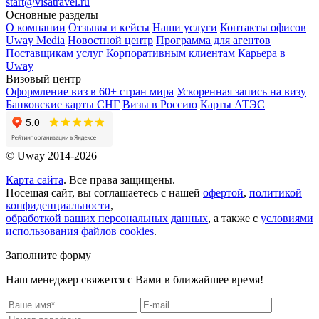
start@visatravel.ru
Основные разделы
О компании
Отзывы и кейсы
Наши услуги
Контакты офисов
Uway Media
Новостной центр
Программа для агентов
Поставщикам услуг
Корпоративным клиентам
Карьера в
Uway
Визовый центр
Оформление виз в 60+ стран мира
Ускоренная запись на визу
Банковские карты СНГ
Визы в Россию
Карты АТЭС
© Uway 2014-2026
Карта сайта
. Все права защищены.
Посещая сайт, вы соглашаетесь с нашей
офертой
,
политикой
конфиденциальности
,
обработкой ваших персональных данных
, а также с
условиями
использования файлов cookies
.
Заполните форму
Наш менеджер свяжется с Вами в ближайшее время!