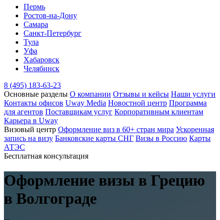
Пермь
Ростов-на-Дону
Самара
Санкт-Петербург
Тула
Уфа
Хабаровск
Челябинск
8 (495) 183-63-23
Основные разделы
О компании
Отзывы и кейсы
Наши услуги
Контакты офисов
Uway Media
Новостной центр
Программа
для агентов
Поставщикам услуг
Корпоративным клиентам
Карьера в Uway
Визовый центр
Оформление виз в 60+ стран мира
Ускоренная
запись на визу
Банковские карты СНГ
Визы в Россию
Карты
АТЭС
Бесплатная консультация
Оформление визы
в Грецию
в Волгограде