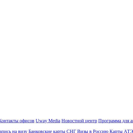
Контакты офисов
Uway Media
Новостной центр
Программа для а
апись на визу
Банковские карты СНГ
Визы в Россию
Карты АТ