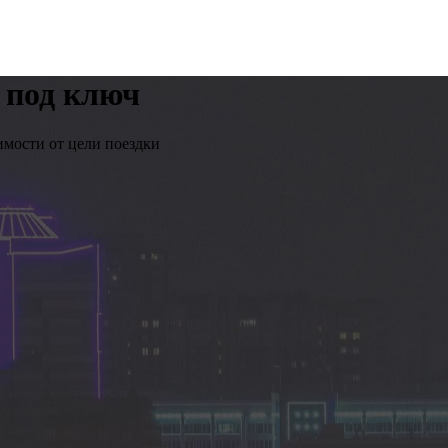
 под ключ
имости от цели поездки