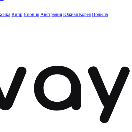
ксика
Кипр
Япония
Австралия
Южная Корея
Польша