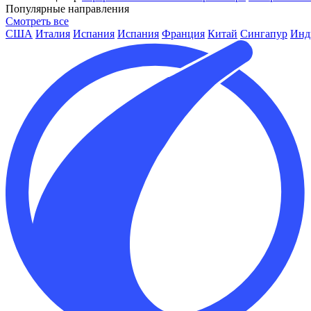
Популярные направления
Смотреть все
США
Италия
Испания
Испания
Франция
Китай
Сингапур
Инд