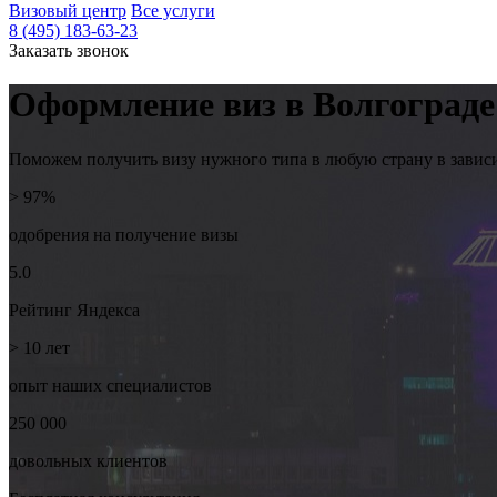
Визовый центр
Все услуги
8 (495) 183-63-23
Заказать звонок
Оформление виз
в Волгограде
Поможем получить визу нужного типа в любую страну в завис
> 97%
одобрения на
получение визы
5.0
Рейтинг
Яндекса
> 10
лет
опыт наших
специалистов
250 000
довольных
клиентов