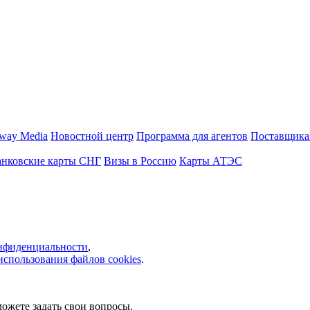
way Media
Новостной центр
Программа для агентов
Поставщика
анковские карты СНГ
Визы в Россию
Карты АТЭС
нфиденциальности
,
использования файлов cookies
.
ожете задать свои вопросы.