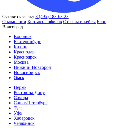
Оставить заявку
8 (495) 183-63-23
О компании
Контакты офисов
Отзывы и кейсы
Блог
Волгоград
Воронеж
Екатеринбург
Казань
Краснодар
Красноярск
Москва
Нижний Новгород
Новосибирск
Омск
Пермь
Ростов-на-Дону
Самара
Санкт-Петербург
Тула
Уфа
Хабаровск
Челябинск