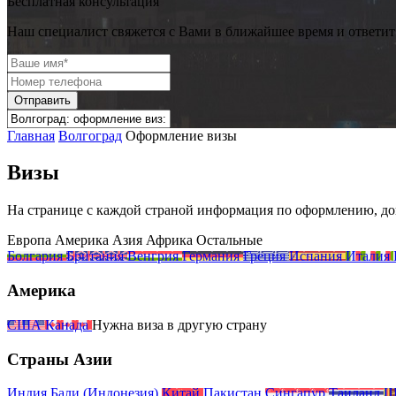
Бесплатная консультация
Наш специалист свяжется с Вами в ближайшее время и ответит
Отправить
Главная
Волгоград
Оформление визы
Визы
На странице с каждой страной информация
по оформлению, до
Европа
Америка
Азия
Африка
Остальные
Болгария
Британия
Венгрия
Германия
Греция
Испания
Италия
Америка
США
Канада
Нужна виза
в другую
страну
Страны Азии
Индия
Бали (Индонезия)
Китай
Пакистан
Сингапур
Таиланд
Ш