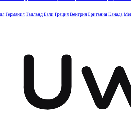
ия
Германия
Таиланд
Бали
Греция
Венгрия
Британия
Канада
Ме