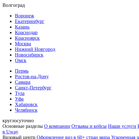
Волгоград
Воронеж
Екатеринбург
Казань
Краснодар
Красноярск
Москва
Нижний Новгород
Новосибирск
Омск
Пермь
Ростов-на-Дону
Самара
Санкт-Петербург
Тула
Уфа
Хабаровск
Челябинск
круглосуточно
Основные разделы
О компании
Отзывы и кейсы
Наши услуги
в Uway
Визовый центр
Оформление виз в 60+ стран мира
Ускоренная з