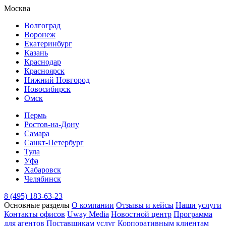
Москва
Волгоград
Воронеж
Екатеринбург
Казань
Краснодар
Красноярск
Нижний Новгород
Новосибирск
Омск
Пермь
Ростов-на-Дону
Самара
Санкт-Петербург
Тула
Уфа
Хабаровск
Челябинск
8 (495) 183-63-23
Основные разделы
О компании
Отзывы и кейсы
Наши услуги
Контакты офисов
Uway Media
Новостной центр
Программа
для агентов
Поставщикам услуг
Корпоративным клиентам