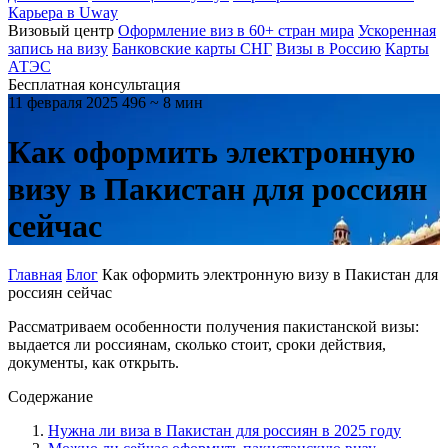
Карьера в Uway
Визовый центр
Оформление виз в 60+ стран мира
Ускоренная
запись на визу
Банковские карты СНГ
Визы в Россию
Карты
АТЭС
Бесплатная консультация
11 февраля 2025
496
~ 8 мин
Как оформить электронную
визу в Пакистан для россиян
сейчас
Главная
Блог
Как оформить электронную визу в Пакистан для
россиян сейчас
Рассматриваем особенности получения пакистанской визы:
выдается ли россиянам, сколько стоит, сроки действия,
документы, как открыть.
Содержание
Нужна ли виза в Пакистан для россиян в 2025 году