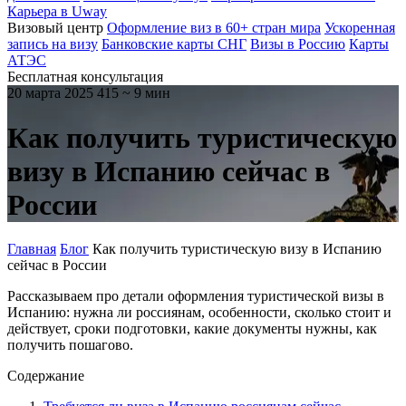
Карьера в Uway
Визовый центр
Оформление виз в 60+ стран мира
Ускоренная
запись на визу
Банковские карты СНГ
Визы в Россию
Карты
АТЭС
Бесплатная консультация
20 марта 2025
415
~ 9 мин
Как получить туристическую
визу в Испанию сейчас в
России
Главная
Блог
Как получить туристическую визу в Испанию
сейчас в России
Рассказываем про детали оформления туристической визы в
Испанию: нужна ли россиянам, особенности, сколько стоит и
действует, сроки подготовки, какие документы нужны, как
получить пошагово.
Содержание