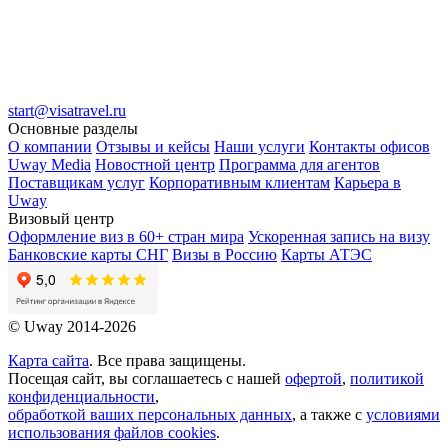
start@visatravel.ru
Основные разделы
О компании
Отзывы и кейсы
Наши услуги
Контакты офисов
Uway Media
Новостной центр
Программа для агентов
Поставщикам услуг
Корпоративным клиентам
Карьера в
Uway
Визовый центр
Оформление виз в 60+ стран мира
Ускоренная запись на визу
Банковские карты СНГ
Визы в Россию
Карты АТЭС
© Uway 2014-2026
Карта сайта
. Все права защищены.
Посещая сайт, вы соглашаетесь с нашей
офертой
,
политикой
конфиденциальности
,
обработкой ваших персональных данных
, а также с
условиями
использования файлов cookies
.