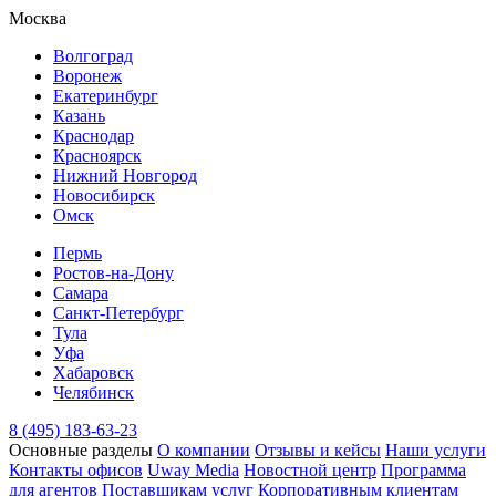
Москва
Волгоград
Воронеж
Екатеринбург
Казань
Краснодар
Красноярск
Нижний Новгород
Новосибирск
Омск
Пермь
Ростов-на-Дону
Самара
Санкт-Петербург
Тула
Уфа
Хабаровск
Челябинск
8 (495) 183-63-23
Основные разделы
О компании
Отзывы и кейсы
Наши услуги
Контакты офисов
Uway Media
Новостной центр
Программа
для агентов
Поставщикам услуг
Корпоративным клиентам