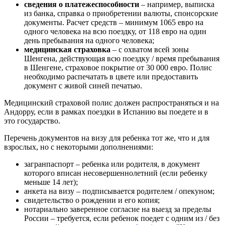
сведения о платежеспособности
– например, выписка
из банка, справка о приобретении валюты, спонсорские
документы. Расчет средств – минимум 1065 евро на
одного человека на всю поездку, от 118 евро на один
день пребывания на одного человека;
медицинская страховка
– с охватом всей зоны
Шенгена, действующая всю поездку / время пребывания
в Шенгене, страховое покрытие от 30 000 евро. Полис
необходимо распечатать в цвете или предоставить
документ с живой синей печатью.
Медицинский страховой полис должен распространяться и на
Андорру, если в рамках поездки в Испанию вы поедете и в
это государство.
Перечень документов на визу для ребенка тот же, что и для
взрослых, но с некоторыми дополнениями:
загранпаспорт – ребенка или родителя, в документ
которого вписан несовершеннолетний (если ребенку
меньше 14 лет);
анкета на визу – подписывается родителем / опекуном;
свидетельство о рождении и его копия;
нотариально заверенное согласие на выезд за пределы
России – требуется, если ребенок поедет с одним из / без