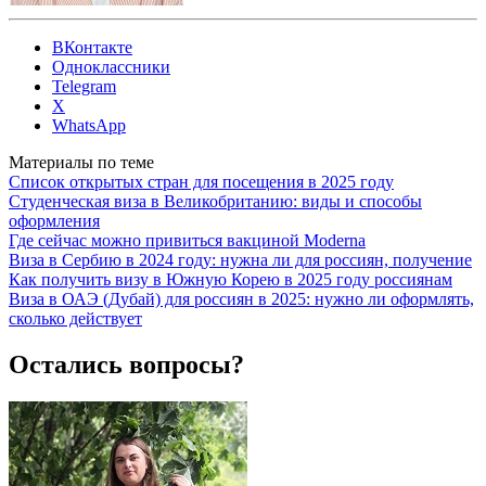
ВКонтакте
Одноклассники
Telegram
X
WhatsApp
Материалы по теме
Список открытых стран для посещения в 2025 году
Студенческая виза в Великобританию: виды и способы
оформления
Где сейчас можно привиться вакциной Moderna
Виза в Сербию в 2024 году: нужна ли для россиян, получение
Как получить визу в Южную Корею в 2025 году россиянам
Виза в ОАЭ (Дубай) для россиян в 2025: нужно ли оформлять,
сколько действует
Остались вопросы?