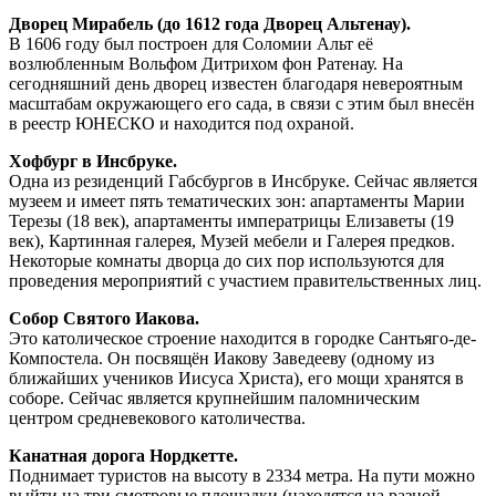
Дворец Мирабель (до 1612 года Дворец Альтенау).
В 1606 году был построен для Соломии Альт её
возлюбленным Вольфом Дитрихом фон Ратенау. На
сегодняшний день дворец известен благодаря невероятным
масштабам окружающего его сада, в связи с этим был внесён
в реестр ЮНЕСКО и находится под охраной.
Хофбург в Инсбруке.
Одна из резиденций Габсбургов в Инсбруке. Сейчас является
музеем и имеет пять тематических зон: апартаменты Марии
Терезы (18 век), апартаменты императрицы Елизаветы (19
век), Картинная галерея, Музей мебели и Галерея предков.
Некоторые комнаты дворца до сих пор используются для
проведения мероприятий с участием правительственных лиц.
Собор Святого Иакова.
Это католическое строение находится в городке Сантьяго-де-
Компостела. Он посвящён Иакову Заведееву (одному из
ближайших учеников Иисуса Христа), его мощи хранятся в
соборе. Сейчас является крупнейшим паломническим
центром средневекового католичества.
Канатная дорога Нордкетте.
Поднимает туристов на высоту в 2334 метра. На пути можно
выйти на три смотровые площадки (находятся на разной