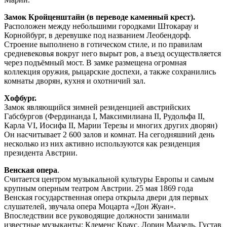
Замок Кройценштайн (в переводе каменный крест).
Расположен между небольшими городками Штокарау и
Корнойбург, в деревушке под названием Леобендорф.
Строение выполнено в готическом стиле, и по правилам
средневековья вокруг него вырыт ров, а въезд осуществляется
через подъёмный мост. В замке размещена огромная
коллекция оружия, рыцарские доспехи, а также сохранились
комнаты дворян, кухня и охотничий зал.
Хофбург.
Замок являющийся зимней резиденцией австрийских
Габсбургов (Фердинанда I, Максимилиана II, Рудольфа II,
Карла VI, Иосифа II, Марии Терезы и многих других дворян)
Он насчитывает 2 600 залов и комнат. На сегодняшний день
несколько из них активно используются как резиденция
президента Австрии.
Венская опера
.
Считается центром музыкальной культуры Европы и самым
крупным оперным театром Австрии. 25 мая 1869 года
Венская государственная опера открыла двери для первых
слушателей, звучала опера Моцарта «Дон Жуан».
Впоследствии все руководящие должности занимали
известные музыканты: Клеменс Краус, Лорин Маазель, Густав