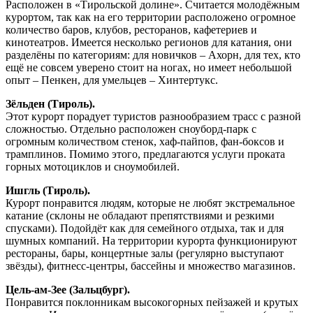
Расположен в «Тирольской долине». Считается молодёжным
курортом, так как на его территории расположено огромное
количество баров, клубов, ресторанов, кафетериев и
кинотеатров. Имеется несколько регионов для катания, они
разделёны по категориям: для новичков – Ахорн, для тех, кто
ещё не совсем уверено стоит на ногах, но имеет небольшой
опыт – Пенкен, для умельцев – Хинтертукс.
Зёльден (Тироль).
Этот курорт порадует туристов разнообразием трасс с разной
сложностью. Отдельно расположен сноуборд-парк с
огромным количеством стенок, хаф-пайпов, фан-боксов и
трамплинов. Помимо этого, предлагаются услуги проката
горных мотоциклов и сноумобилей.
Ишгль (Тироль).
Курорт понравится людям, которые не любят экстремальное
катание (склоны не обладают препятствиями и резкими
спусками). Подойдёт как для семейного отдыха, так и для
шумных компаний. На территории курорта функционируют
рестораны, бары, концертные залы (регулярно выступают
звёзды), фитнесс-центры, бассейны и множество магазинов.
Цель-ам-Зее (Зальцбург).
Понравится поклонникам высокогорных пейзажей и крутых