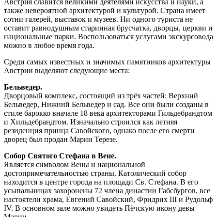
Австрия славится великими деятелями искусства и науки, а
также невероятной архитектурой и культурой. Страна имеет
сотни галерей, выставок и музеев. Ни одного туриста не
оставит равнодушным старинная брусчатка, дворцы, церкви и
национальные парки. Воспользоваться услугами экскурсовода
можно в любое время года.
Среди самых известных и значимых памятников архитектуры
Австрии выделяют следующие места:
Бельведер.
Дворцовый комплекс, состоящий из трёх частей: Верхний
Бельведер, Нижний Бельведер и сад. Все они были созданы в
стиле барокко вначале 18 века архитекторами Гильдебрандтом
и Хильдебрандтом. Изначально строился как летняя
резиденция принца Савойского, однако после его смерти
дворец был продан Марии Терезе.
Собор Святого Стефана в Вене.
Является символом Вены и национальной
достопримечательностью страны. Католический собор
находится в центре города на площади Св. Стефана. В его
усыпальницах захоронены 72 члена династии Габсбургов, все
настоятели храма, Евгений Савойский, Фридрих III и Рудольф
IV. В основном зале можно увидеть Пёчскую икону девы
Марии.