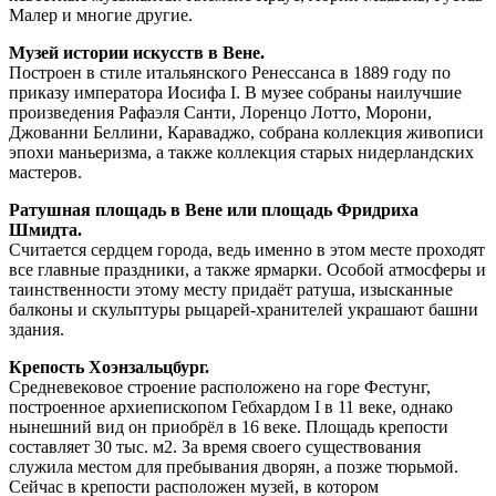
Малер и многие другие.
Музей истории искусств в Вене.
Построен в стиле итальянского Ренессанса в 1889 году по
приказу императора Иосифа I. В музее собраны наилучшие
произведения Рафаэля Санти, Лоренцо Лотто, Морони,
Джованни Беллини, Караваджо, собрана коллекция живописи
эпохи маньеризма, а также коллекция старых нидерландских
мастеров.
Ратушная площадь в Вене или площадь Фридриха
Шмидта.
Считается сердцем города, ведь именно в этом месте проходят
все главные праздники, а также ярмарки. Особой атмосферы и
таинственности этому месту придаёт ратуша, изысканные
балконы и скульптуры рыцарей-хранителей украшают башни
здания.
Крепость Хоэнзальцбург.
Средневековое строение расположено на горе Фестунг,
построенное архиепископом Гебхардом I в 11 веке, однако
нынешний вид он приобрёл в 16 веке. Площадь крепости
составляет 30 тыс. м2. За время своего существования
служила местом для пребывания дворян, а позже тюрьмой.
Сейчас в крепости расположен музей, в котором