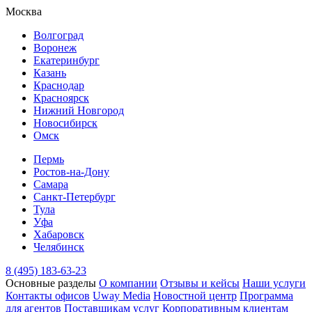
Москва
Волгоград
Воронеж
Екатеринбург
Казань
Краснодар
Красноярск
Нижний Новгород
Новосибирск
Омск
Пермь
Ростов-на-Дону
Самара
Санкт-Петербург
Тула
Уфа
Хабаровск
Челябинск
8 (495) 183-63-23
Основные разделы
О компании
Отзывы и кейсы
Наши услуги
Контакты офисов
Uway Media
Новостной центр
Программа
для агентов
Поставщикам услуг
Корпоративным клиентам