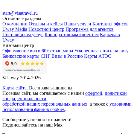
start@visatravel.ru
Основные разделы
О компании
Отзывы и кейсы
Наши услуги
Контакты офисов
Uway Media
Новостной центр
Программа для агентов
Поставщикам услуг
Корпоративным клиентам
Карьера в
Uway
Визовый центр
Оформление виз в 60+ стран мира
Ускоренная запись на визу
Банковские карты СНГ
Визы в Россию
Карты АТЭС
© Uway 2014-2026
Карта сайта
. Все права защищены.
Посещая сайт, вы соглашаетесь с нашей
офертой
,
политикой
конфиденциальности
,
обработкой ваших персональных данных
, а также с
условиями
использования файлов cookies
.
Сообщение успешно отправлено!
Подписывайтесь на наш Max