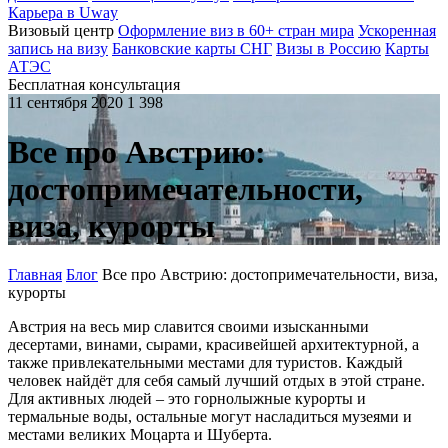
Карьера в Uway
Визовый центр
Оформление виз в 60+ стран мира
Ускоренная
запись на визу
Банковские карты СНГ
Визы в Россию
Карты
АТЭС
Бесплатная консультация
11 сентября 2020
1 398
Все про Австрию:
достопримечательности,
виза, курорты
Главная
Блог
Все про Австрию: достопримечательности, виза,
курорты
Австрия на весь мир славится своими изысканными
десертами, винами, сырами, красивейшей архитектурной, а
также привлекательными местами для туристов. Каждый
человек найдёт для себя самый лучший отдых в этой стране.
Для активных людей – это горнолыжные курорты и
термальные воды, остальные могут насладиться музеями и
местами великих Моцарта и Шуберта.