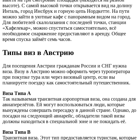
высоте). С самой высокой точки открывается вид на долину
Инталь, город Инсбрук и горную цепь Нордкетте. На пути
можно зайти в уютные кафе с панорамным видом на город.
Для любителей скалолазания с последней точки, станции
«Хафелекар», можно спуститься самостоятельно, всё
необходимое снаряжение предоставляют в аренду. Общее
время спуска займёт семь часов.
Типы виз в Австрию
Для посещения Австрии гражданам России и СНГ нужна
виза. Визу в Австрию можно оформить через туроператора
при покупке тура или через визовый центр, если вы
планируете поездку как самостоятельный путешественник.
Виза Типа А
Так называемая транзитная аэропортная виза, она создана для
авиаперелётов. Ей могут воспользоваться люди, которые
вынуждены совершать пересадку в данной стране. Однако, до
посадки на следующий авиарейс, обладатели такой визы
должны находиться в специальной зоне и не покидать её.
Виза Типа B
Транзитная виза. Этот тип предоставляется туристам, которые