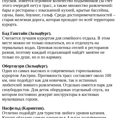
спусков. Имеется огромное количество подъёмников (за счёт
этого очередей нет) и трасс, а также множество развлечений:
бары и рестораны с изысканной кухней, крытые бассейны,
сауны, бани, боулинг, гольф. Среди достопримечательностей –
старая железная дорога, которая проходит по всей территории
курорта.
Бад Гаштайн (Зальцбург).
Считается лучшим курортом для семейного отдыха. В этом
месте можно не только покататься, но и отдохнуть на
термальных водах. Ценовая политика отелей и ресторанов
разная, поэтому каждый отдыхающий найдёт занятие не
только по душе, но и по карману.
Обертауэрн (Зальцбург).
Один из самых высоких и современных горнолыжных
курортов Австрии. Протяжность трасс составляет около 100
км, они подойдут как для новичков, так и истинных
любителей зимнего развлечения. Отдельно имеется парк для
сноубордистов. Для деток оборудован отдельный спуск, на
котором постоянно дежурят инструкторы в костюмах
мультяшных героев.
Насфельд (Каринтия).
Отлично подойдёт для туристов любого уровня катания.
Курорт обладает самым длинным в Альпах подъёмником –