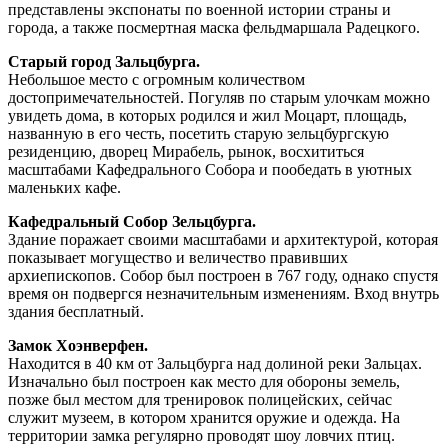
представлены экспонаты по военной истории страны и
города, а также посмертная маска фельдмаршала Радецкого.
Старый город Зальцбурга.
Небольшое место с огромным количеством
достопримечательностей. Погуляв по старым улочкам можно
увидеть дома, в которых родился и жил Моцарт, площадь,
названную в его честь, посетить старую зельцбургскую
резиденцию, дворец Мирабель, рынок, восхититься
масштабами Кафедрального Собора и пообедать в уютных
маленьких кафе.
Кафедральный Собор Зельцбурга.
Здание поражает своими масштабами и архитектурой, которая
показывает могущество и величество правивших
архиепископов. Собор был построен в 767 году, однако спустя
время он подвергся незначительным изменениям. Вход внутрь
здания бесплатный.
Замок Хоэнверфен.
Находится в 40 км от Зальцбурга над долиной реки Зальцах.
Изначально был построен как место для обороны земель,
позже был местом для тренировок полицейских, сейчас
служит музеем, в котором хранится оружие и одежда. На
территории замка регулярно проводят шоу ловчих птиц.