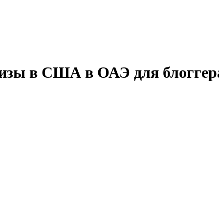
визы в
США
в ОАЭ для блоггер