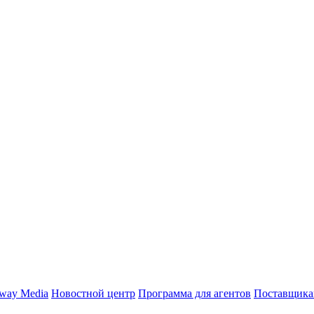
way Media
Новостной центр
Программа для агентов
Поставщика