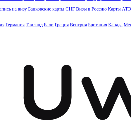
апись на визу
Банковские карты СНГ
Визы в Россию
Карты АТ
ия
Германия
Таиланд
Бали
Греция
Венгрия
Британия
Канада
Ме