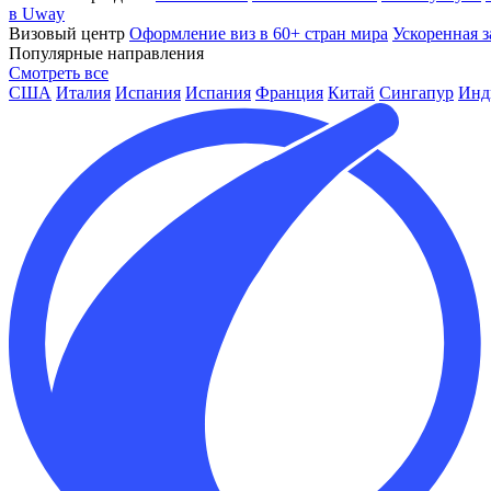
в Uway
Визовый центр
Оформление виз в 60+ стран мира
Ускоренная з
Популярные направления
Смотреть все
США
Италия
Испания
Испания
Франция
Китай
Сингапур
Инд