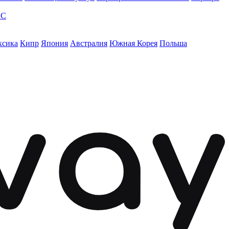
ЭС
ксика
Кипр
Япония
Австралия
Южная Корея
Польша