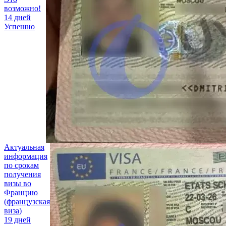
возможно!
14 дней
Успешно
Актуальная
информация
по срокам
получения
визы во
Францию
(французская
виза)
19 дней