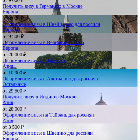
от
9 000 ₽
Получить визу в Германию в Москве
Европа
от
9 000 ₽
Оформление визы в Швейцарию для россиян
Европа
от
9 500 ₽
Оформление визы в Великобританию
Европа
от
20 000 ₽
Оформление визы в Таиланд
Азия
от
10 900 ₽
Оформление визы в Австралию для россиян
Остальные
от
29 500 ₽
Получить визу в Индию в Москве
Азия
от
28 000 ₽
Оформление визы на Тайвань для россиян
Азия
от
3 500 ₽
Оформление визы в Швецию для россиян
Европа