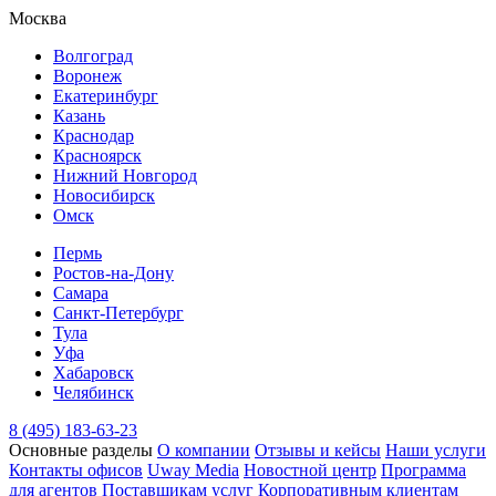
Москва
Волгоград
Воронеж
Екатеринбург
Казань
Краснодар
Красноярск
Нижний Новгород
Новосибирск
Омск
Пермь
Ростов-на-Дону
Самара
Санкт-Петербург
Тула
Уфа
Хабаровск
Челябинск
8 (495) 183-63-23
Основные разделы
О компании
Отзывы и кейсы
Наши услуги
Контакты офисов
Uway Media
Новостной центр
Программа
для агентов
Поставщикам услуг
Корпоративным клиентам