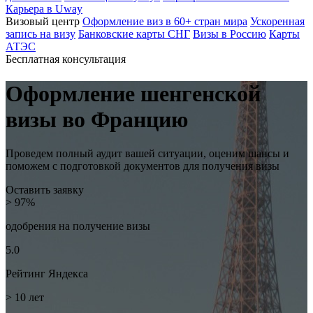
Карьера в Uway
Визовый центр
Оформление виз в 60+ стран мира
Ускоренная
запись на визу
Банковские карты СНГ
Визы в Россию
Карты
АТЭС
Бесплатная консультация
Оформление шенгенской
визы во
Францию
Проведем полный аудит вашей ситуации, оценим шансы и
поможем с подготовкой документов для получения визы
Оставить заявку
> 97%
одобрения на
получение визы
5.0
Рейтинг
Яндекса
> 10
лет