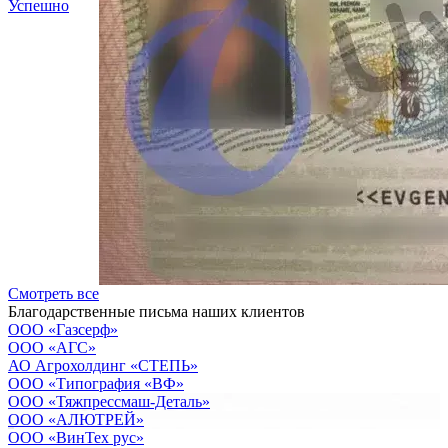
Успешно
Смотреть все
Благодарственные письма наших клиентов
ООО «Газсерф»
ООО «АГС»
АО Агрохолдинг «СТЕПЬ»
OOO «Типография «ВФ»
ООО «Тяжпрессмаш-Деталь»
ООО «АЛЮТРЕЙ»
OOO «ВинТех рус»