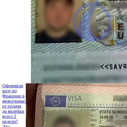
Оформили
визу во
Францию
в
межсезонье:
от подачи
до вклейки
всего 2
недели?
Это