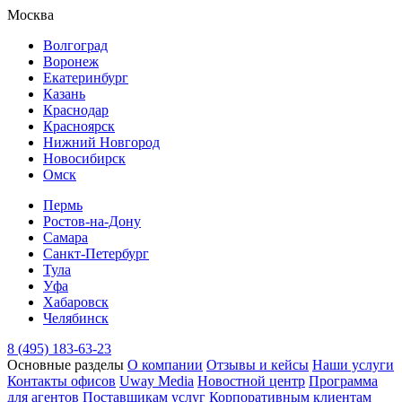
Москва
Волгоград
Воронеж
Екатеринбург
Казань
Краснодар
Красноярск
Нижний Новгород
Новосибирск
Омск
Пермь
Ростов-на-Дону
Самара
Санкт-Петербург
Тула
Уфа
Хабаровск
Челябинск
8 (495) 183-63-23
Основные разделы
О компании
Отзывы и кейсы
Наши услуги
Контакты офисов
Uway Media
Новостной центр
Программа
для агентов
Поставщикам услуг
Корпоративным клиентам