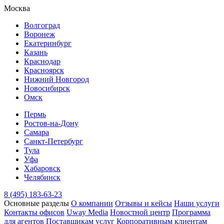
Москва
Волгоград
Воронеж
Екатеринбург
Казань
Краснодар
Красноярск
Нижний Новгород
Новосибирск
Омск
Пермь
Ростов-на-Дону
Самара
Санкт-Петербург
Тула
Уфа
Хабаровск
Челябинск
8 (495) 183-63-23
Основные разделы
О компании
Отзывы и кейсы
Наши услуги
Контакты офисов
Uway Media
Новостной центр
Программа
для агентов
Поставщикам услуг
Корпоративным клиентам