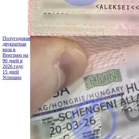
Полугодовая
двукратная
виза в
Венгрию
на
90 дней в
2026 году
15 дней
Успешно