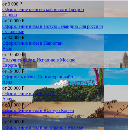
от
9 000 ₽
Оформление шенгенской визы в Грецию
Европа
от
10 900 ₽
Оформление визы в Новую Зеландию для россиян
Остальные
от
34 000 ₽
Оформление визы в Пакистан
Азия
от
10 500 ₽
Получить визу в Испанию в Москве
Европа
от
19 000 ₽
Оформить визу в Сингапур онлайн
Азия
от
20 000 ₽
Оформление визы в Таиланд
Азия
от
31 000 ₽
Оформление визы в Южную Корею
Азия
от
10 900 ₽
Оформление визы в Болгарию в Москве