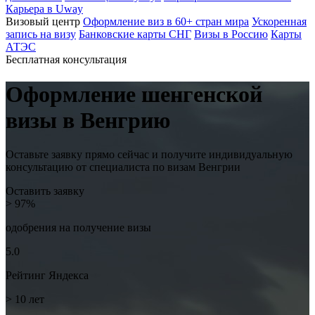
Карьера в Uway
Визовый центр
Оформление виз в 60+ стран мира
Ускоренная
запись на визу
Банковские карты СНГ
Визы в Россию
Карты
АТЭС
Бесплатная консультация
Оформление шенгенской
визы в
Венгрию
Оставьте заявку прямо сейчас и получите индивидуальную
консультацию от специалиста по визам Венгрии
Оставить заявку
> 97%
одобрения на
получение визы
5.0
Рейтинг
Яндекса
> 10
лет