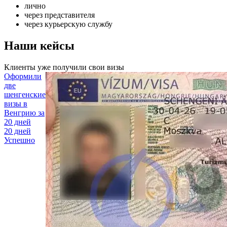
лично
через представителя
через курьерскую службу
Наши кейсы
Клиенты уже получили свои визы
Оформили
две
шенгенские
визы в
Венгрию
за
20 дней
20 дней
Успешно