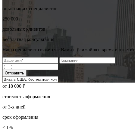
опыт наших
специалистов
250 000
довольных
клиентов
Бесплатная консультация
Наш специалист свяжется с Вами в ближайшее время и ответит
Отправить
от
18 000 ₽
стоимость оформления
от
3-х
дней
срок оформления
< 1%