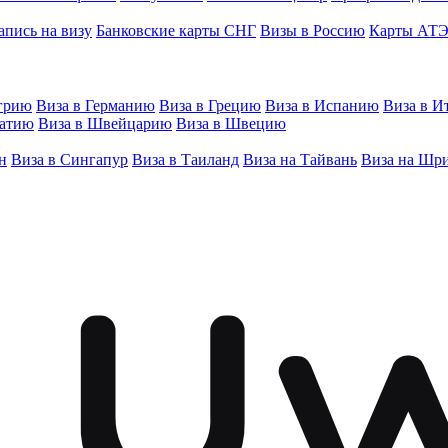
апись на визу
Банковские карты СНГ
Визы в Россию
Карты АТ
грию
Виза в Германию
Виза в Грецию
Виза в Испанию
Виза в И
ватию
Виза в Швейцарию
Виза в Швецию
н
Виза в Сингапур
Виза в Таиланд
Виза на Тайвань
Виза на Шр