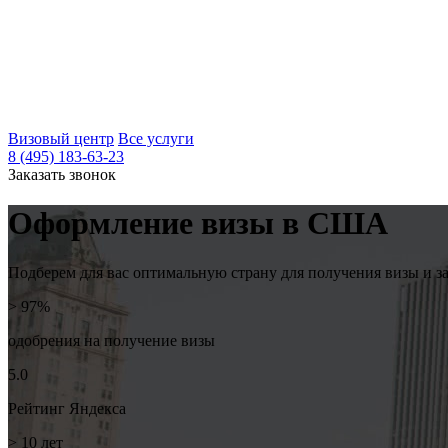
Визовый центр
Все услуги
8 (495) 183-63-23
Заказать звонок
Оформление визы в
США
Подберем для вас оптимальную страну для получения визы и за
> 97%
одобрения на
получение визы
5.0
Рейтинг
Яндекса
> 10
лет