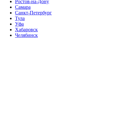
Ростов-на-Дону
Самара
Санкт-Петербург
Тула
Уфа
Хабаровск
Челябинск