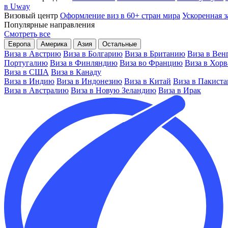
в Uway
Визовый центр
Оформление виз в 60+ стран мира
Ускоренная з
Популярные направления
Смотреть все
Европа
Америка
Азия
Остальные
Виза в Австрию
Виза в Болгарию
Виза в Британию
Виза в Вен
Португалию
Виза в Финляндию
Виза во Францию
Виза в Хор
Виза в США
Виза в Канаду
Виза в Индию
Виза в Индонезию
Виза в Китай
Виза в Пакиста
Виза в Австралию
Виза в Новую Зеландию
Виза в Ирак