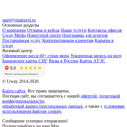
start@visatravel.ru
Основные разделы
О компании
Отзывы и кейсы
Наши услуги
Контакты офисов
Uway Media
Новостной центр
Программа для агентов
Поставщикам услуг
Корпоративным клиентам
Карьера в
Uway
Визовый центр
Оформление виз в 60+ стран мира
Ускоренная запись на визу
Банковские карты СНГ
Визы в Россию
Карты АТЭС
© Uway 2014-2026
Карта сайта
. Все права защищены.
Посещая сайт, вы соглашаетесь с нашей
офертой
,
политикой
конфиденциальности
,
обработкой ваших персональных данных
, а также с
условиями
использования файлов cookies
.
Сообщение успешно отправлено!
Подписывайтесь на наш Max