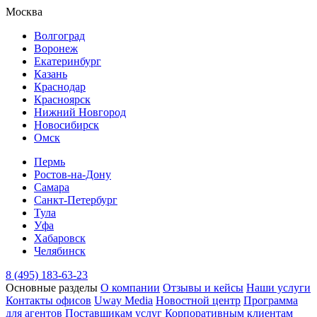
Москва
Волгоград
Воронеж
Екатеринбург
Казань
Краснодар
Красноярск
Нижний Новгород
Новосибирск
Омск
Пермь
Ростов-на-Дону
Самара
Санкт-Петербург
Тула
Уфа
Хабаровск
Челябинск
8 (495) 183-63-23
Основные разделы
О компании
Отзывы и кейсы
Наши услуги
Контакты офисов
Uway Media
Новостной центр
Программа
для агентов
Поставщикам услуг
Корпоративным клиентам