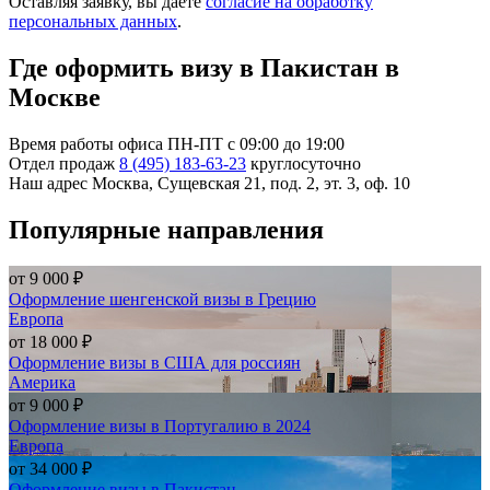
Оставляя заявку, вы даете
согласие на обработку
персональных данных
.
Где оформить визу в Пакистан в
Москве
Время работы офиса
ПН-ПТ с 09:00 до 19:00
Отдел продаж
8 (495) 183-63-23
круглосуточно
Наш адрес
Москва, Сущевская 21, под. 2, эт. 3, оф. 10
Популярные направления
от
9 000 ₽
Оформление шенгенской визы в Грецию
Европа
от
18 000 ₽
Оформление визы в США для россиян
Америка
от
9 000 ₽
Оформление визы в Португалию в 2024
Европа
от
34 000 ₽
Оформление визы в Пакистан