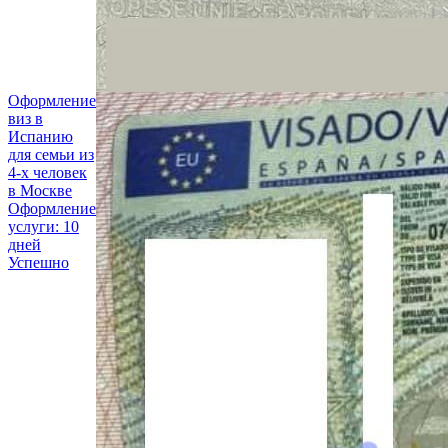
Оформление
виз в
Испанию
для семьи из
4-х человек
в Москве
Оформление
услуги: 10
дней
Успешно