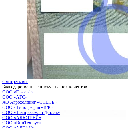
Смотреть все
Благодарственные письма наших клиентов
ООО «Газсерф»
ООО «АГС»
АО Агрохолдинг «СТЕПЬ»
OOO «Типография «ВФ»
ООО «Тяжпрессмаш-Деталь»
ООО «АЛЮТРЕЙ»
OOO «ВинТех рус»
OOO «АЛТАН»