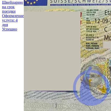
Швейцарию
на срок
поездки
Оформление
услуги: 4
дня
Успешно