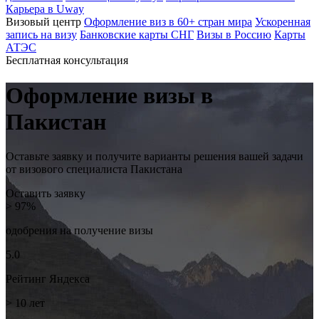
Карьера в Uway
Визовый центр
Оформление виз в 60+ стран мира
Ускоренная
запись на визу
Банковские карты СНГ
Визы в Россию
Карты
АТЭС
Бесплатная консультация
Оформление визы в
Пакистан
Оставьте заявку и получите варианты решения
вашей задачи
от визового специалиста Пакистана
Оставить заявку
> 97%
одобрения на
получение визы
5.0
Рейтинг
Яндекса
> 10
лет