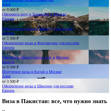
Азия
от
9 000 ₽
Оформить визу в Хорватию в Москве
Европа
от
9 000 ₽
Оформление визы на Мальту для россиян
Европа
от
5 500 ₽
Оформление визы в Финляндию для россиян
Европа
от
10 900 ₽
Оформить французскую визу в Москве
Европа
от
9 500 ₽
Получение визы в Китай в Москве
Азия
от
3 500 ₽
Оформление визы в Швецию для россиян
Европа
Виза в Пакистан: все, что нужно знать