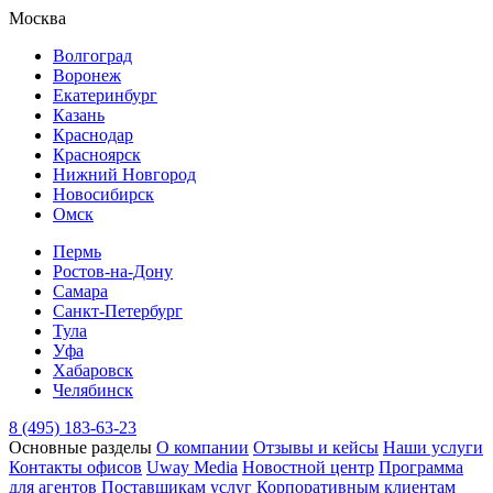
Москва
Волгоград
Воронеж
Екатеринбург
Казань
Краснодар
Красноярск
Нижний Новгород
Новосибирск
Омск
Пермь
Ростов-на-Дону
Самара
Санкт-Петербург
Тула
Уфа
Хабаровск
Челябинск
8 (495) 183-63-23
Основные разделы
О компании
Отзывы и кейсы
Наши услуги
Контакты офисов
Uway Media
Новостной центр
Программа
для агентов
Поставщикам услуг
Корпоративным клиентам