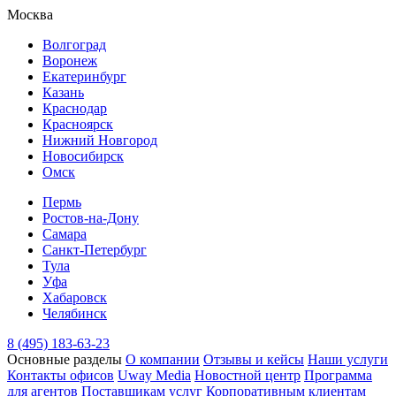
Москва
Волгоград
Воронеж
Екатеринбург
Казань
Краснодар
Красноярск
Нижний Новгород
Новосибирск
Омск
Пермь
Ростов-на-Дону
Самара
Санкт-Петербург
Тула
Уфа
Хабаровск
Челябинск
8 (495) 183-63-23
Основные разделы
О компании
Отзывы и кейсы
Наши услуги
Контакты офисов
Uway Media
Новостной центр
Программа
для агентов
Поставщикам услуг
Корпоративным клиентам