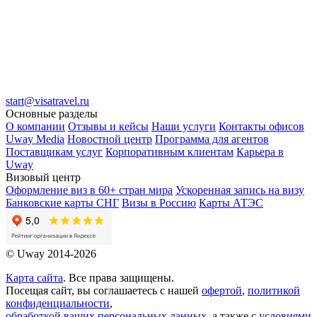
start@visatravel.ru
Основные разделы
О компании
Отзывы и кейсы
Наши услуги
Контакты офисов
Uway Media
Новостной центр
Программа для агентов
Поставщикам услуг
Корпоративным клиентам
Карьера в
Uway
Визовый центр
Оформление виз в 60+ стран мира
Ускоренная запись на визу
Банковские карты СНГ
Визы в Россию
Карты АТЭС
© Uway 2014-2026
Карта сайта
. Все права защищены.
Посещая сайт, вы соглашаетесь с нашей
офертой
,
политикой
конфиденциальности
,
обработкой ваших персональных данных
, а также с
условиями