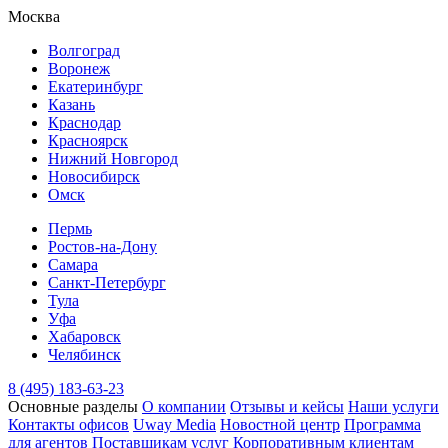
Москва
Волгоград
Воронеж
Екатеринбург
Казань
Краснодар
Красноярск
Нижний Новгород
Новосибирск
Омск
Пермь
Ростов-на-Дону
Самара
Санкт-Петербург
Тула
Уфа
Хабаровск
Челябинск
8 (495) 183-63-23
Основные разделы
О компании
Отзывы и кейсы
Наши услуги
Контакты офисов
Uway Media
Новостной центр
Программа
для агентов
Поставщикам услуг
Корпоративным клиентам