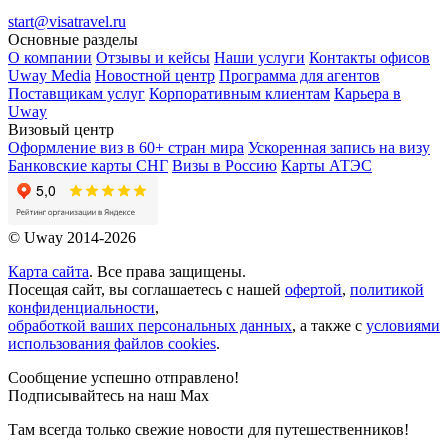
start@visatravel.ru
Основные разделы
О компании
Отзывы и кейсы
Наши услуги
Контакты офисов
Uway Media
Новостной центр
Программа для агентов
Поставщикам услуг
Корпоративным клиентам
Карьера в
Uway
Визовый центр
Оформление виз в 60+ стран мира
Ускоренная запись на визу
Банковские карты СНГ
Визы в Россию
Карты АТЭС
© Uway 2014-2026
Карта сайта
. Все права защищены.
Посещая сайт, вы соглашаетесь с нашей
офертой
,
политикой
конфиденциальности
,
обработкой ваших персональных данных
, а также с
условиями
использования файлов cookies
.
Сообщение успешно отправлено!
Подписывайтесь на наш Max
Там всегда только свежие новости для путешественников!