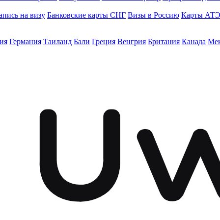
апись на визу
Банковские карты СНГ
Визы в Россию
Карты АТ
ия
Германия
Таиланд
Бали
Греция
Венгрия
Британия
Канада
Ме