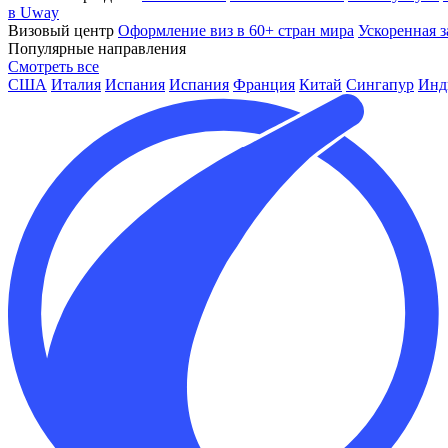
в Uway
Визовый центр
Оформление виз в 60+ стран мира
Ускоренная з
Популярные направления
Смотреть все
США
Италия
Испания
Испания
Франция
Китай
Сингапур
Инд