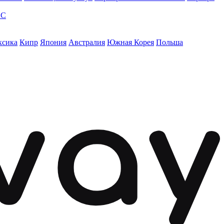
ЭС
ксика
Кипр
Япония
Австралия
Южная Корея
Польша