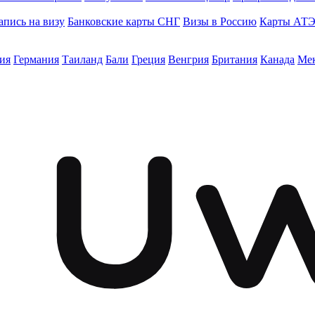
апись на визу
Банковские карты СНГ
Визы в Россию
Карты АТ
ия
Германия
Таиланд
Бали
Греция
Венгрия
Британия
Канада
Ме