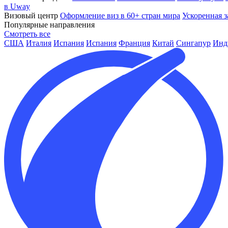
в Uway
Визовый центр
Оформление виз в 60+ стран мира
Ускоренная з
Популярные направления
Смотреть все
США
Италия
Испания
Испания
Франция
Китай
Сингапур
Инд