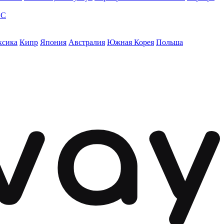
ЭС
ксика
Кипр
Япония
Австралия
Южная Корея
Польша