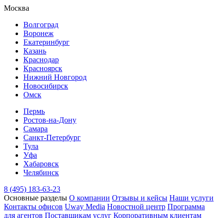
Москва
Волгоград
Воронеж
Екатеринбург
Казань
Краснодар
Красноярск
Нижний Новгород
Новосибирск
Омск
Пермь
Ростов-на-Дону
Самара
Санкт-Петербург
Тула
Уфа
Хабаровск
Челябинск
8 (495) 183-63-23
Основные разделы
О компании
Отзывы и кейсы
Наши услуги
Контакты офисов
Uway Media
Новостной центр
Программа
для агентов
Поставщикам услуг
Корпоративным клиентам