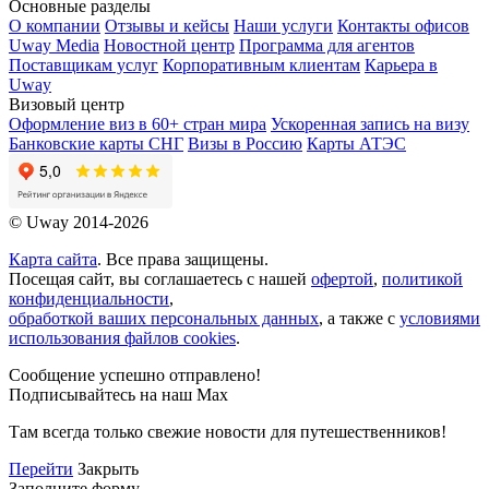
Основные разделы
О компании
Отзывы и кейсы
Наши услуги
Контакты офисов
Uway Media
Новостной центр
Программа для агентов
Поставщикам услуг
Корпоративным клиентам
Карьера в
Uway
Визовый центр
Оформление виз в 60+ стран мира
Ускоренная запись на визу
Банковские карты СНГ
Визы в Россию
Карты АТЭС
© Uway 2014-2026
Карта сайта
. Все права защищены.
Посещая сайт, вы соглашаетесь с нашей
офертой
,
политикой
конфиденциальности
,
обработкой ваших персональных данных
, а также с
условиями
использования файлов cookies
.
Сообщение успешно отправлено!
Подписывайтесь на наш Max
Там всегда только свежие новости для путешественников!
Перейти
Закрыть
Заполните форму