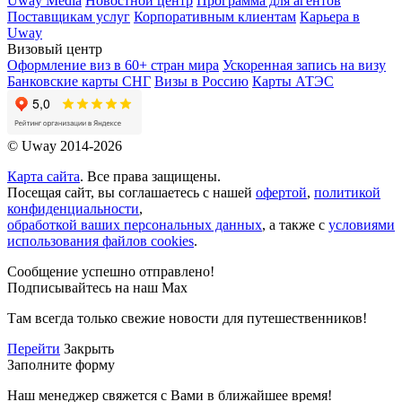
Uway Media
Новостной центр
Программа для агентов
Поставщикам услуг
Корпоративным клиентам
Карьера в
Uway
Визовый центр
Оформление виз в 60+ стран мира
Ускоренная запись на визу
Банковские карты СНГ
Визы в Россию
Карты АТЭС
© Uway 2014-2026
Карта сайта
. Все права защищены.
Посещая сайт, вы соглашаетесь с нашей
офертой
,
политикой
конфиденциальности
,
обработкой ваших персональных данных
, а также с
условиями
использования файлов cookies
.
Сообщение успешно отправлено!
Подписывайтесь на наш Max
Там всегда только свежие новости для путешественников!
Перейти
Закрыть
Заполните форму
Наш менеджер свяжется с Вами в ближайшее время!