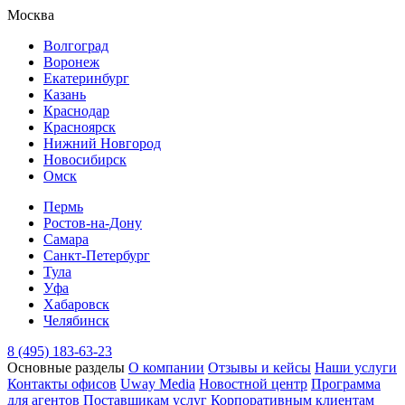
Москва
Волгоград
Воронеж
Екатеринбург
Казань
Краснодар
Красноярск
Нижний Новгород
Новосибирск
Омск
Пермь
Ростов-на-Дону
Самара
Санкт-Петербург
Тула
Уфа
Хабаровск
Челябинск
8 (495) 183-63-23
Основные разделы
О компании
Отзывы и кейсы
Наши услуги
Контакты офисов
Uway Media
Новостной центр
Программа
для агентов
Поставщикам услуг
Корпоративным клиентам