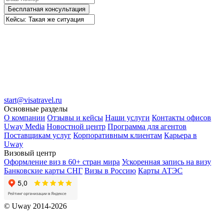
Бесплатная консультация
start@visatravel.ru
Основные разделы
О компании
Отзывы и кейсы
Наши услуги
Контакты офисов
Uway Media
Новостной центр
Программа для агентов
Поставщикам услуг
Корпоративным клиентам
Карьера в
Uway
Визовый центр
Оформление виз в 60+ стран мира
Ускоренная запись на визу
Банковские карты СНГ
Визы в Россию
Карты АТЭС
© Uway 2014-2026