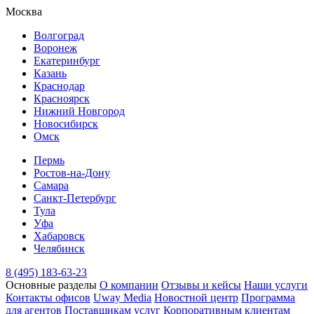
Москва
Волгоград
Воронеж
Екатеринбург
Казань
Краснодар
Красноярск
Нижний Новгород
Новосибирск
Омск
Пермь
Ростов-на-Дону
Самара
Санкт-Петербург
Тула
Уфа
Хабаровск
Челябинск
8 (495) 183-63-23
Основные разделы
О компании
Отзывы и кейсы
Наши услуги
Контакты офисов
Uway Media
Новостной центр
Программа
для агентов
Поставщикам услуг
Корпоративным клиентам