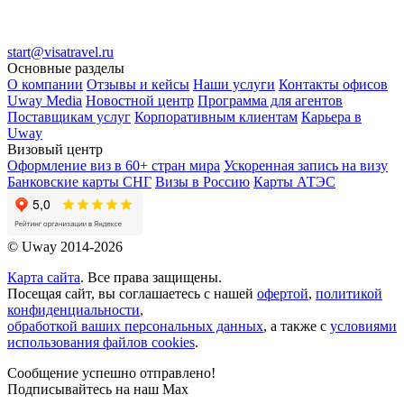
start@visatravel.ru
Основные разделы
О компании
Отзывы и кейсы
Наши услуги
Контакты офисов
Uway Media
Новостной центр
Программа для агентов
Поставщикам услуг
Корпоративным клиентам
Карьера в
Uway
Визовый центр
Оформление виз в 60+ стран мира
Ускоренная запись на визу
Банковские карты СНГ
Визы в Россию
Карты АТЭС
© Uway 2014-2026
Карта сайта
. Все права защищены.
Посещая сайт, вы соглашаетесь с нашей
офертой
,
политикой
конфиденциальности
,
обработкой ваших персональных данных
, а также с
условиями
использования файлов cookies
.
Сообщение успешно отправлено!
Подписывайтесь на наш Max