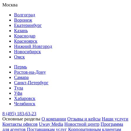
Москва
Волгоград
Воронеж
Екатеринбург
Казань
Краснодар
Красноярск
Нижний Новгород
Новосибирск
Омск
Пермь
Ростов-на-Дону
Самара
Санкт-Петербург
Тула
Уфа
Хабаровск
Челябинск
8 (495) 183-63-23
Основные разделы
О компании
Отзывы и кейсы
Наши услуги
Контакты офисов
Uway Media
Новостной центр
Программа
для агентов
Поставщикам услуг
Корпоративным клиентам