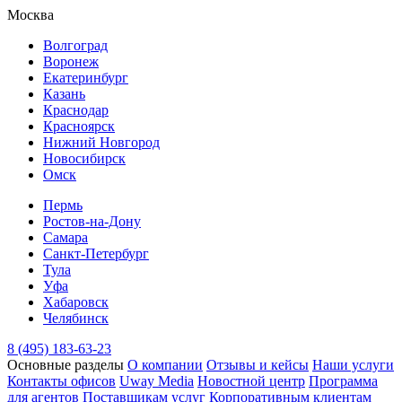
Москва
Волгоград
Воронеж
Екатеринбург
Казань
Краснодар
Красноярск
Нижний Новгород
Новосибирск
Омск
Пермь
Ростов-на-Дону
Самара
Санкт-Петербург
Тула
Уфа
Хабаровск
Челябинск
8 (495) 183-63-23
Основные разделы
О компании
Отзывы и кейсы
Наши услуги
Контакты офисов
Uway Media
Новостной центр
Программа
для агентов
Поставщикам услуг
Корпоративным клиентам