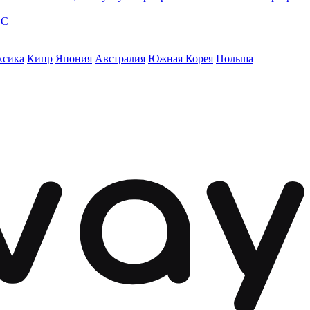
ЭС
ксика
Кипр
Япония
Австралия
Южная Корея
Польша