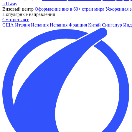
в Uway
Визовый центр
Оформление виз в 60+ стран мира
Ускоренная з
Популярные направления
Смотреть все
США
Италия
Испания
Испания
Франция
Китай
Сингапур
Инд