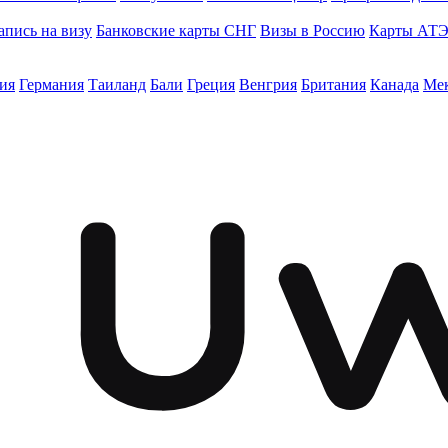
апись на визу
Банковские карты СНГ
Визы в Россию
Карты АТ
ия
Германия
Таиланд
Бали
Греция
Венгрия
Британия
Канада
Ме