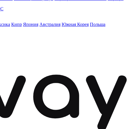
ЭС
ксика
Кипр
Япония
Австралия
Южная Корея
Польша