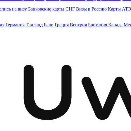
апись на визу
Банковские карты СНГ
Визы в Россию
Карты АТ
ия
Германия
Таиланд
Бали
Греция
Венгрия
Британия
Канада
Ме