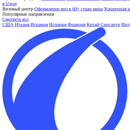
в Uway
Визовый центр
Оформление виз в 60+ стран мира
Ускоренная з
Популярные направления
Смотреть все
США
Италия
Испания
Испания
Франция
Китай
Сингапур
Инд