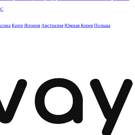
ЭС
ксика
Кипр
Япония
Австралия
Южная Корея
Польша