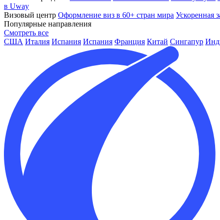
в Uway
Визовый центр
Оформление виз в 60+ стран мира
Ускоренная з
Популярные направления
Смотреть все
США
Италия
Испания
Испания
Франция
Китай
Сингапур
Инд