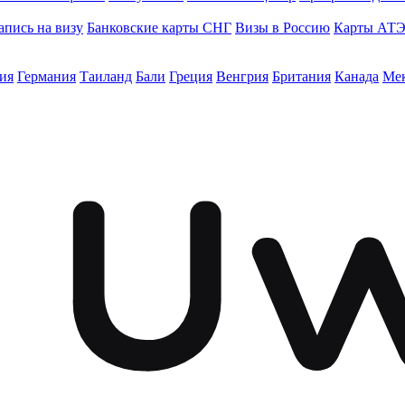
апись на визу
Банковские карты СНГ
Визы в Россию
Карты АТ
ия
Германия
Таиланд
Бали
Греция
Венгрия
Британия
Канада
Ме