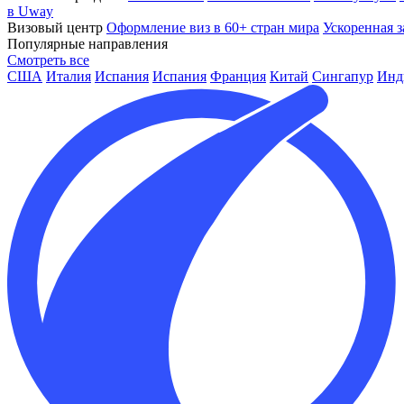
в Uway
Визовый центр
Оформление виз в 60+ стран мира
Ускоренная з
Популярные направления
Смотреть все
США
Италия
Испания
Испания
Франция
Китай
Сингапур
Инд