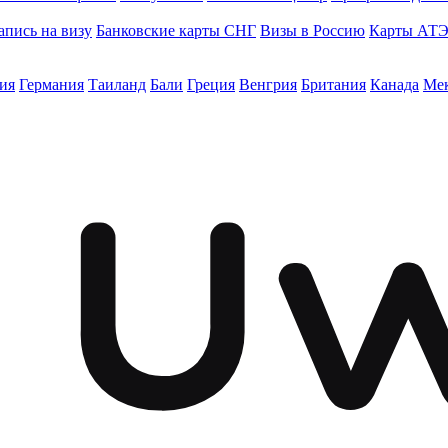
апись на визу
Банковские карты СНГ
Визы в Россию
Карты АТ
ия
Германия
Таиланд
Бали
Греция
Венгрия
Британия
Канада
Ме