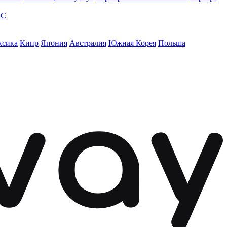
ЭС
ксика
Кипр
Япония
Австралия
Южная Корея
Польша