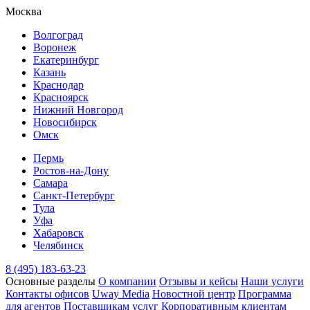
Москва
Волгоград
Воронеж
Екатеринбург
Казань
Краснодар
Красноярск
Нижний Новгород
Новосибирск
Омск
Пермь
Ростов-на-Дону
Самара
Санкт-Петербург
Тула
Уфа
Хабаровск
Челябинск
8 (495) 183-63-23
Основные разделы
О компании
Отзывы и кейсы
Наши услуги
Контакты офисов
Uway Media
Новостной центр
Программа
для агентов
Поставщикам услуг
Корпоративным клиентам