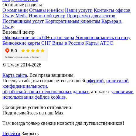
Основные разделы
О компании
Отзывы и кейсы
Наши услуги
Контакты офисов
Uway Media
Новостной центр
Программа для агентов
Поставщикам услуг
Корпоративным клиентам
Карьера в
Uway
Визовый центр
Оформление виз в 60+ стран мира
Ускоренная запись на визу
Банковские карты СНГ
Визы в Россию
Карты АТЭС
© Uway 2014-2026
Карта сайта
. Все права защищены.
Посещая сайт, вы соглашаетесь с нашей
офертой
,
политикой
конфиденциальности
,
обработкой ваших персональных данных
, а также с
условиями
использования файлов cookies
.
Сообщение успешно отправлено!
Подписывайтесь на наш Max
Там всегда только свежие новости для путешественников!
Перейти
Закрыть