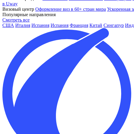
в Uway
Визовый центр
Оформление виз в 60+ стран мира
Ускоренная з
Популярные направления
Смотреть все
США
Италия
Испания
Испания
Франция
Китай
Сингапур
Инд