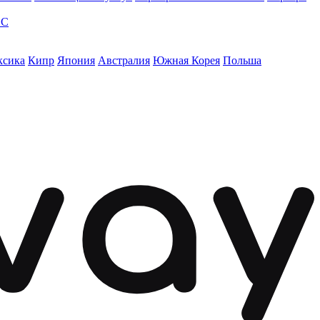
ЭС
ксика
Кипр
Япония
Австралия
Южная Корея
Польша