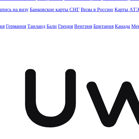
апись на визу
Банковские карты СНГ
Визы в Россию
Карты АТ
ия
Германия
Таиланд
Бали
Греция
Венгрия
Британия
Канада
Ме