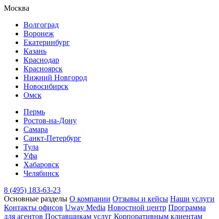
Москва
Волгоград
Воронеж
Екатеринбург
Казань
Краснодар
Красноярск
Нижний Новгород
Новосибирск
Омск
Пермь
Ростов-на-Дону
Самара
Санкт-Петербург
Тула
Уфа
Хабаровск
Челябинск
8 (495) 183-63-23
Основные разделы
О компании
Отзывы и кейсы
Наши услуги
Контакты офисов
Uway Media
Новостной центр
Программа
для агентов
Поставщикам услуг
Корпоративным клиентам