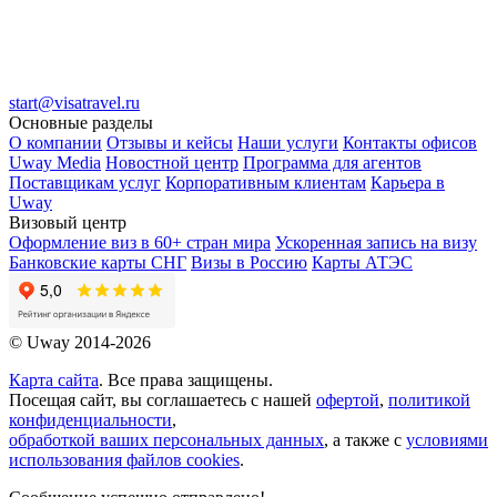
start@visatravel.ru
Основные разделы
О компании
Отзывы и кейсы
Наши услуги
Контакты офисов
Uway Media
Новостной центр
Программа для агентов
Поставщикам услуг
Корпоративным клиентам
Карьера в
Uway
Визовый центр
Оформление виз в 60+ стран мира
Ускоренная запись на визу
Банковские карты СНГ
Визы в Россию
Карты АТЭС
© Uway 2014-2026
Карта сайта
. Все права защищены.
Посещая сайт, вы соглашаетесь с нашей
офертой
,
политикой
конфиденциальности
,
обработкой ваших персональных данных
, а также с
условиями
использования файлов cookies
.