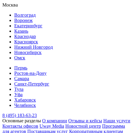
Москва
Волгоград
Воронеж
Екатеринбург
Казань
Краснодар
Красноярск
Нижний Новгород
Новосибирск
Омск
Пермь
Ростов-на-Дону
Самара
Санкт-Петербург
Тула
Уфа
Хабаровск
Челябинск
8 (495) 183-63-23
Основные разделы
О компании
Отзывы и кейсы
Наши услуги
Контакты офисов
Uway Media
Новостной центр
Программа
для агентов
Поставщикам услуг
Корпоративным клиентам