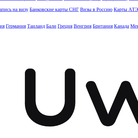
апись на визу
Банковские карты СНГ
Визы в Россию
Карты АТ
ия
Германия
Таиланд
Бали
Греция
Венгрия
Британия
Канада
Ме