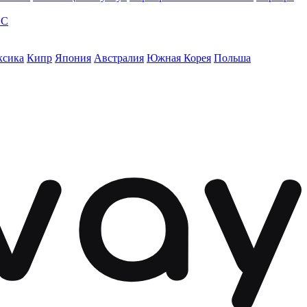
ЭС
ксика
Кипр
Япония
Австралия
Южная Корея
Польша