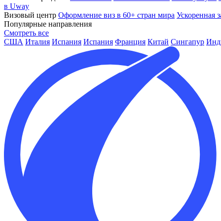
в Uway
Визовый центр
Оформление виз в 60+ стран мира
Ускоренная з
Популярные направления
Смотреть все
США
Италия
Испания
Испания
Франция
Китай
Сингапур
Инд