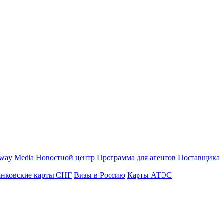
way Media
Новостной центр
Программа для агентов
Поставщика
анковские карты СНГ
Визы в Россию
Карты АТЭС