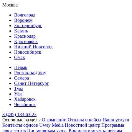
Москва
Волгоград
Воронеж
Екатеринбург
Казань
Краснодар
Красноярск
Нижний Новгород
Новосибирск
Омск
Пермь
Ростов-на-Дону
Самара
Санкт-Петербург
Тула
Уфа
Хабаровск
Челябинск
8 (495) 183-63-23
Основные разделы
О компании
Отзывы и кейсы
Наши услуги
Контакты офисов
Uway Media
Новостной центр
Программа
для агентов
Поставщикам услуг
Корпоративным клиентам