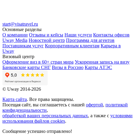
start@visatravel.ru
Основные разделы
О компании
Отзывы и кейсы
Наши услуги
Контакты офисов
Uway Media
Новостной центр
Программа для агентов
Поставщикам услуг
Корпоративным клиентам
Карьера в
Uway
Визовый центр
Оформление виз в 60+ стран мира
Ускоренная запись на визу
Банковские карты СНГ
Визы в Россию
Карты АТЭС
© Uway 2014-2026
Карта сайта
. Все права защищены.
Посещая сайт, вы соглашаетесь с нашей
офертой
,
политикой
конфиденциальности
,
обработкой ваших персональных данных
, а также с
условиями
использования файлов cookies
.
Сообщение успешно отправлено!