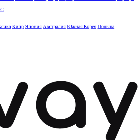
ЭС
ксика
Кипр
Япония
Австралия
Южная Корея
Польша