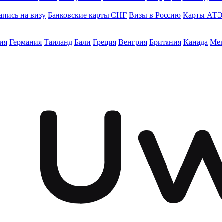
апись на визу
Банковские карты СНГ
Визы в Россию
Карты АТ
ия
Германия
Таиланд
Бали
Греция
Венгрия
Британия
Канада
Ме