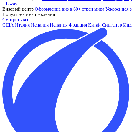
в Uway
Визовый центр
Оформление виз в 60+ стран мира
Ускоренная з
Популярные направления
Смотреть все
США
Италия
Испания
Испания
Франция
Китай
Сингапур
Инд