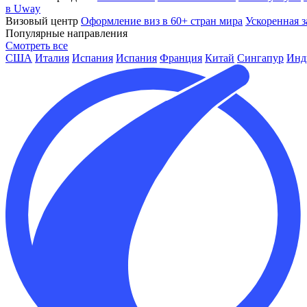
в Uway
Визовый центр
Оформление виз в 60+ стран мира
Ускоренная з
Популярные направления
Смотреть все
США
Италия
Испания
Испания
Франция
Китай
Сингапур
Инд