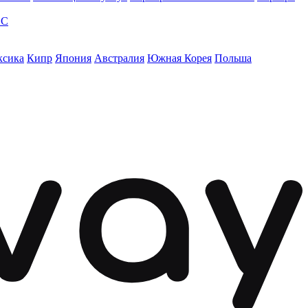
ЭС
ксика
Кипр
Япония
Австралия
Южная Корея
Польша