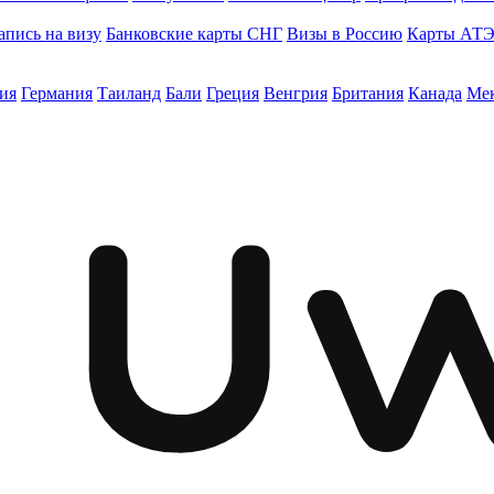
апись на визу
Банковские карты СНГ
Визы в Россию
Карты АТ
ия
Германия
Таиланд
Бали
Греция
Венгрия
Британия
Канада
Ме