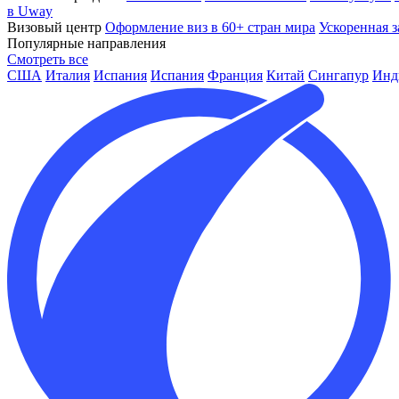
в Uway
Визовый центр
Оформление виз в 60+ стран мира
Ускоренная з
Популярные направления
Смотреть все
США
Италия
Испания
Испания
Франция
Китай
Сингапур
Инд