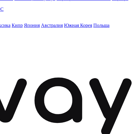
ЭС
ксика
Кипр
Япония
Австралия
Южная Корея
Польша