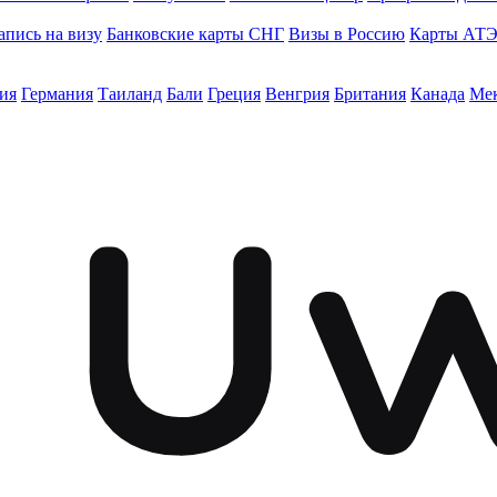
апись на визу
Банковские карты СНГ
Визы в Россию
Карты АТ
ия
Германия
Таиланд
Бали
Греция
Венгрия
Британия
Канада
Ме