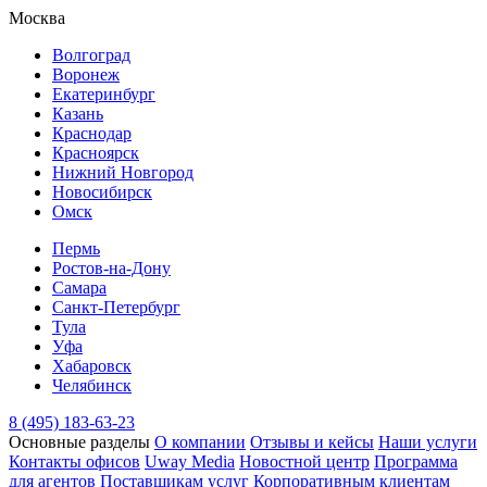
Москва
Волгоград
Воронеж
Екатеринбург
Казань
Краснодар
Красноярск
Нижний Новгород
Новосибирск
Омск
Пермь
Ростов-на-Дону
Самара
Санкт-Петербург
Тула
Уфа
Хабаровск
Челябинск
8 (495) 183-63-23
Основные разделы
О компании
Отзывы и кейсы
Наши услуги
Контакты офисов
Uway Media
Новостной центр
Программа
для агентов
Поставщикам услуг
Корпоративным клиентам