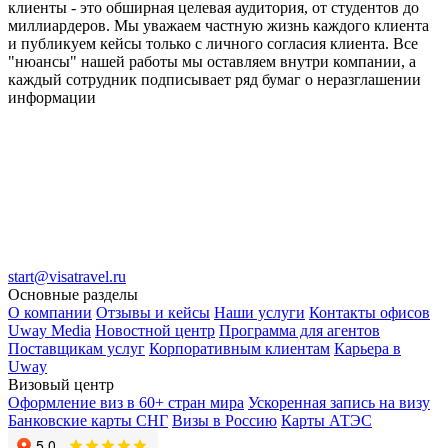
клиенты - это обширная целевая аудитория, от студентов до
миллиардеров. Мы уважаем частную жизнь каждого клиента
и публикуем кейсы только с личного согласия клиента. Все
"нюансы" нашей работы мы оставляем внутри компании, а
каждый сотрудник подписывает ряд бумаг о неразглашении
информации
start@visatravel.ru
Основные разделы
О компании
Отзывы и кейсы
Наши услуги
Контакты офисов
Uway Media
Новостной центр
Программа для агентов
Поставщикам услуг
Корпоративным клиентам
Карьера в
Uway
Визовый центр
Оформление виз в 60+ стран мира
Ускоренная запись на визу
Банковские карты СНГ
Визы в Россию
Карты АТЭС