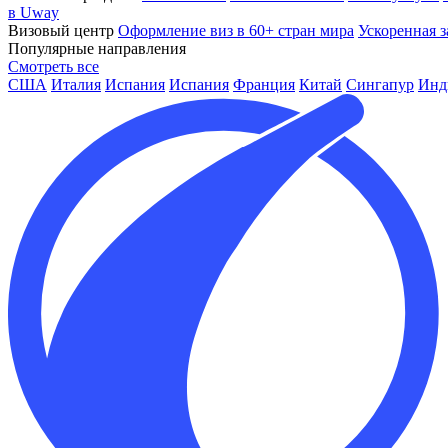
в Uway
Визовый центр
Оформление виз в 60+ стран мира
Ускоренная з
Популярные направления
Смотреть все
США
Италия
Испания
Испания
Франция
Китай
Сингапур
Инд