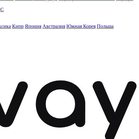
ЭС
ксика
Кипр
Япония
Австралия
Южная Корея
Польша