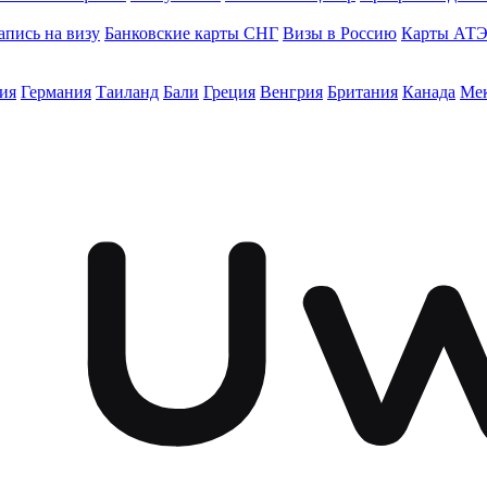
апись на визу
Банковские карты СНГ
Визы в Россию
Карты АТ
ия
Германия
Таиланд
Бали
Греция
Венгрия
Британия
Канада
Ме