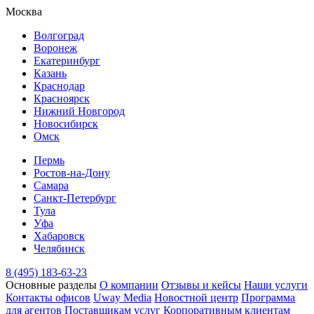
Москва
Волгоград
Воронеж
Екатеринбург
Казань
Краснодар
Красноярск
Нижний Новгород
Новосибирск
Омск
Пермь
Ростов-на-Дону
Самара
Санкт-Петербург
Тула
Уфа
Хабаровск
Челябинск
8 (495) 183-63-23
Основные разделы
О компании
Отзывы и кейсы
Наши услуги
Контакты офисов
Uway Media
Новостной центр
Программа
для агентов
Поставщикам услуг
Корпоративным клиентам