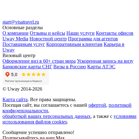
start@visatravel.ru
Основные разделы
О компании
Отзывы и кейсы
Наши услуги
Контакты офисов
Uway Media
Новостной центр
Программа для агентов
Поставщикам услуг
Корпоративным клиентам
Карьера в
Uway
Визовый центр
Оформление виз в 60+ стран мира
Ускоренная запись на визу
Банковские карты СНГ
Визы в Россию
Карты АТЭС
© Uway 2014-2026
Карта сайта
. Все права защищены.
Посещая сайт, вы соглашаетесь с нашей
офертой
,
политикой
конфиденциальности
,
обработкой ваших персональных данных
, а также с
условиями
использования файлов cookies
.
Сообщение успешно отправлено!
Подписывайтесь на наш Max