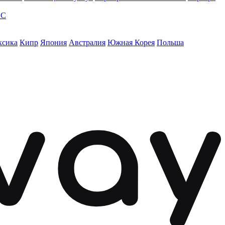
ЭС
ксика
Кипр
Япония
Австралия
Южная Корея
Польша