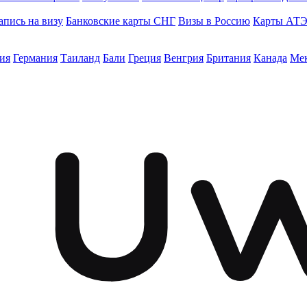
апись на визу
Банковские карты СНГ
Визы в Россию
Карты АТ
ия
Германия
Таиланд
Бали
Греция
Венгрия
Британия
Канада
Ме