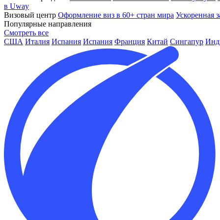
в Uway
Визовый центр
Оформление виз в 60+ стран мира
Ускоренная з
Популярные направления
Смотреть все
США
Италия
Испания
Испания
Франция
Китай
Сингапур
Инд