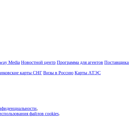
way Media
Новостной центр
Программа для агентов
Поставщика
анковские карты СНГ
Визы в Россию
Карты АТЭС
нфиденциальности
,
использования файлов cookies
.