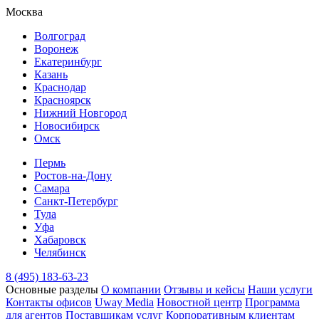
Москва
Волгоград
Воронеж
Екатеринбург
Казань
Краснодар
Красноярск
Нижний Новгород
Новосибирск
Омск
Пермь
Ростов-на-Дону
Самара
Санкт-Петербург
Тула
Уфа
Хабаровск
Челябинск
8 (495) 183-63-23
Основные разделы
О компании
Отзывы и кейсы
Наши услуги
Контакты офисов
Uway Media
Новостной центр
Программа
для агентов
Поставщикам услуг
Корпоративным клиентам