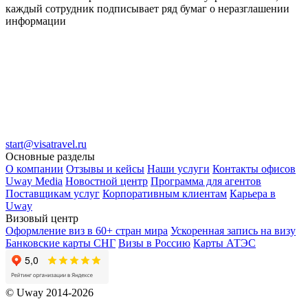
каждый сотрудник подписывает ряд бумаг о неразглашении
информации
start@visatravel.ru
Основные разделы
О компании
Отзывы и кейсы
Наши услуги
Контакты офисов
Uway Media
Новостной центр
Программа для агентов
Поставщикам услуг
Корпоративным клиентам
Карьера в
Uway
Визовый центр
Оформление виз в 60+ стран мира
Ускоренная запись на визу
Банковские карты СНГ
Визы в Россию
Карты АТЭС
© Uway 2014-2026