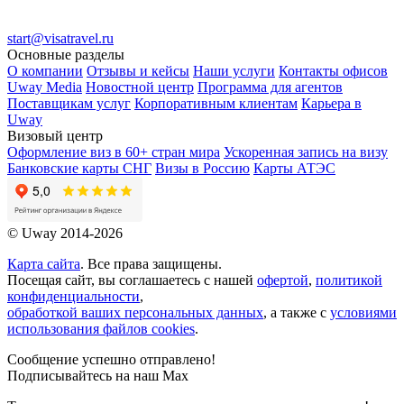
start@visatravel.ru
Основные разделы
О компании
Отзывы и кейсы
Наши услуги
Контакты офисов
Uway Media
Новостной центр
Программа для агентов
Поставщикам услуг
Корпоративным клиентам
Карьера в
Uway
Визовый центр
Оформление виз в 60+ стран мира
Ускоренная запись на визу
Банковские карты СНГ
Визы в Россию
Карты АТЭС
© Uway 2014-2026
Карта сайта
. Все права защищены.
Посещая сайт, вы соглашаетесь с нашей
офертой
,
политикой
конфиденциальности
,
обработкой ваших персональных данных
, а также с
условиями
использования файлов cookies
.
Сообщение успешно отправлено!
Подписывайтесь на наш Max