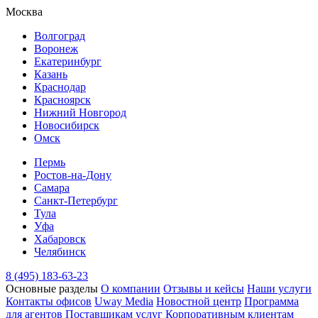
Москва
Волгоград
Воронеж
Екатеринбург
Казань
Краснодар
Красноярск
Нижний Новгород
Новосибирск
Омск
Пермь
Ростов-на-Дону
Самара
Санкт-Петербург
Тула
Уфа
Хабаровск
Челябинск
8 (495) 183-63-23
Основные разделы
О компании
Отзывы и кейсы
Наши услуги
Контакты офисов
Uway Media
Новостной центр
Программа
для агентов
Поставщикам услуг
Корпоративным клиентам