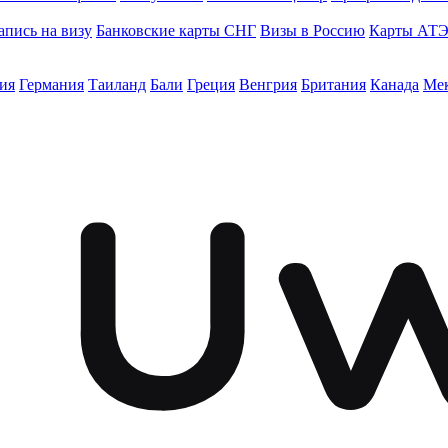
апись на визу
Банковские карты СНГ
Визы в Россию
Карты АТ
ия
Германия
Таиланд
Бали
Греция
Венгрия
Британия
Канада
Ме