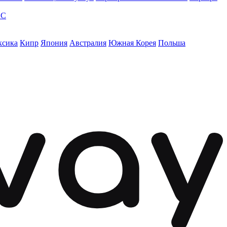
ЭС
ксика
Кипр
Япония
Австралия
Южная Корея
Польша