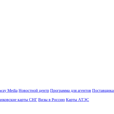
way Media
Новостной центр
Программа для агентов
Поставщика
анковские карты СНГ
Визы в Россию
Карты АТЭС