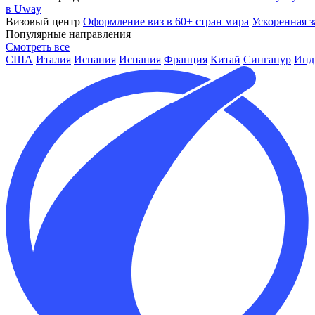
в Uway
Визовый центр
Оформление виз в 60+ стран мира
Ускоренная з
Популярные направления
Смотреть все
США
Италия
Испания
Испания
Франция
Китай
Сингапур
Инд