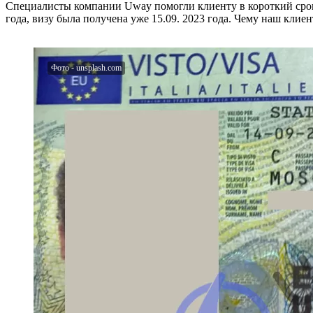
Специалисты компании Uway помогли клиенту в короткий срок 
года, визу была получена уже 15.09. 2023 года. Чему наш клиен