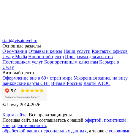
start@visatravel.ru
Основные разделы
О компании
Отзывы и кейсы
Наши услуги
Контакты офисов
Uway Media
Новостной центр
Программа для агентов
Поставщикам услуг
Корпоративным клиентам
Карьера в
Uway
Визовый центр
Оформление виз в 60+ стран мира
Ускоренная запись на визу
Банковские карты СНГ
Визы в Россию
Карты АТЭС
© Uway 2014-2026
Карта сайта
. Все права защищены.
Посещая сайт, вы соглашаетесь с нашей
офертой
,
политикой
конфиденциальности
,
обработкой ваших персональных данных
, а также с
условиями