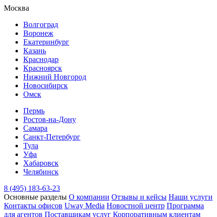
Москва
Волгоград
Воронеж
Екатеринбург
Казань
Краснодар
Красноярск
Нижний Новгород
Новосибирск
Омск
Пермь
Ростов-на-Дону
Самара
Санкт-Петербург
Тула
Уфа
Хабаровск
Челябинск
8 (495) 183-63-23
Основные разделы
О компании
Отзывы и кейсы
Наши услуги
Контакты офисов
Uway Media
Новостной центр
Программа
для агентов
Поставщикам услуг
Корпоративным клиентам