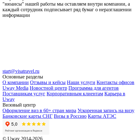
"нюансы" нашей работы мы оставляем внутри компании, а
каждый сотрудник подписывает ряд бумаг о неразглашении
информации
start@visatravel.ru
Основные разделы
О компании
Отзывы и кейсы
Наши услуги
Контакты офисов
Uway Media
Новостной центр
Программа для агентов
Поставщикам услуг
Корпоративным клиентам
Карьера в
Uway
Визовый центр
Оформление виз в 60+ стран мира
Ускоренная запись на визу
Банковские карты СНГ
Визы в Россию
Карты АТЭС
© Uway 2014-2026