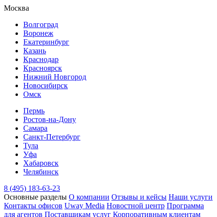
Москва
Волгоград
Воронеж
Екатеринбург
Казань
Краснодар
Красноярск
Нижний Новгород
Новосибирск
Омск
Пермь
Ростов-на-Дону
Самара
Санкт-Петербург
Тула
Уфа
Хабаровск
Челябинск
8 (495) 183-63-23
Основные разделы
О компании
Отзывы и кейсы
Наши услуги
Контакты офисов
Uway Media
Новостной центр
Программа
для агентов
Поставщикам услуг
Корпоративным клиентам